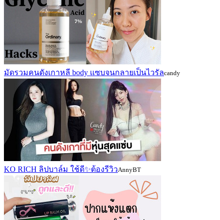
มัดรวมคนดังเกาหลี body แซบจนกลายเป็นไวรัล
candy
KO RICH ลิปบาล์ม ใช้ดี✨ต้องรีวิว
AnnyBT