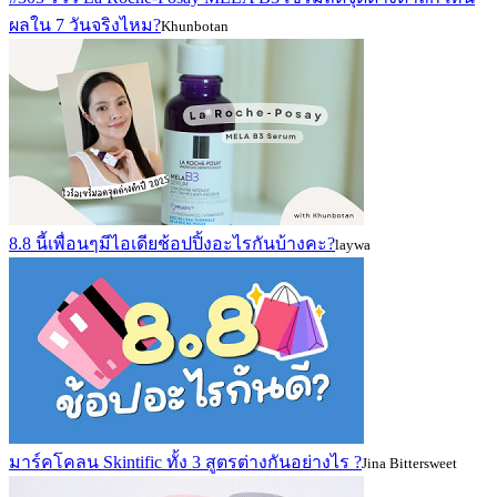
ผลใน 7 วันจริงไหม?
Khunbotan
8.8 นี้เพื่อนๆมีไอเดียช้อปปิ้งอะไรกันบ้างคะ?
laywa
มาร์คโคลน Skintific ทั้ง 3 สูตรต่างกันอย่างไร ?
Jina Bittersweet