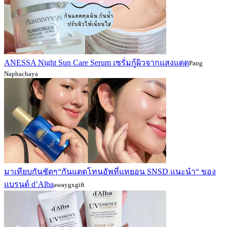
ANESSA Night Sun Care Serum เซรั่มกู้ผิวจากแสงแดด
Pang
Naphachaya
มาเทียบกันชัดๆ“กันแดดโทนอัพที่แทยอน SNSD แนะนำ“ ของ
แบรนด์ d’Alba
awaygxgift