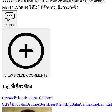
55555 ปอลอ คนที่แพ้ง่ายไม่แนะนำนะคะ ปอลอ2 เราซื้อburt's
bee มาแปดแท่ง ใช้ไม่ได้สักแท่ง เสียดายตังจ้า
REPLY
VIEW 5 OLDER COMMENTS
Tag ที่เกี่ยวข้อง
Lipcare
ลิปบาล์ม
ปากแห้ง
รีวิวลิ
ปบาล์ม
lipbalm
DryLips
BurtsBees
KiehlsLipBalm
CarmexLipBalm
Ei