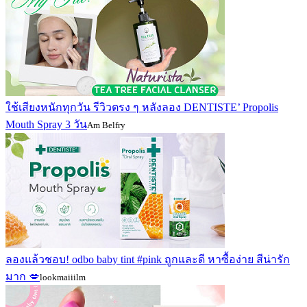
ใช้เสียงหนักทุกวัน รีวิวตรง ๆ หลังลอง DENTISTE’ Propolis
Mouth Spray 3 วัน
Am Belfry
ลองแล้วชอบ! odbo baby tint #pink ถูกและดี หาซื้อง่าย สีน่ารัก
มาก 💋
lookmaiiilm