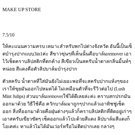
MAKE UP STORE
7.5/10
ให้คะแนนความครบ เหมาะสำหรับพกไปต่างจังหวัด อันนี้เป็นเซ็
ตบำรุงปากแบบ3in1ค่ะ สีขาวขุ่นๆที่เห็นนั้นคือบาล์มremover เอา
ไว้เช็ดคราบลิปสติกที่ตกค้าง สีเขียวเป็นสครับน้ำตาลกลิ่นมิ้นท์ๆ
หน่อย สีแดงคือตัวลิปบาล์มบำรุงปาก
ตัวสครับ น้ำตาลที่ใส่มันยังไม่เยอะพอที่จะสครับปากแห้งๆของ
เราให้ขุยมันออกไปหมดได้ ไม่เหมือนตัวที่จะรีวิวต่อไป (Lush
Mint Julips) ส่วนบาล์มremoverใช้ได้ดีเลยล่ะค่ะ คราบสกปรกมัน
ออกมาด้วย วิธีใช้คือ ควักบาล์มมาถูกๆปากแล้วเอาทิชชู่เช็ด
ออก สิ่งที่ออกมาด้วยคือฝุ่นต่างๆแล้วก็คราบลิปสติกที่ติดอยู่เก่าๆ
เอาสครับเขียวขัดๆ เช็ดออกแล้วโปะด้วยสีแดง ลิปบาล์มสีแดงก็
โอเคค่ะ ทาแล้วไม่ได้มันเว่อร์หรือไม่ติดปากเลย กลางๆ