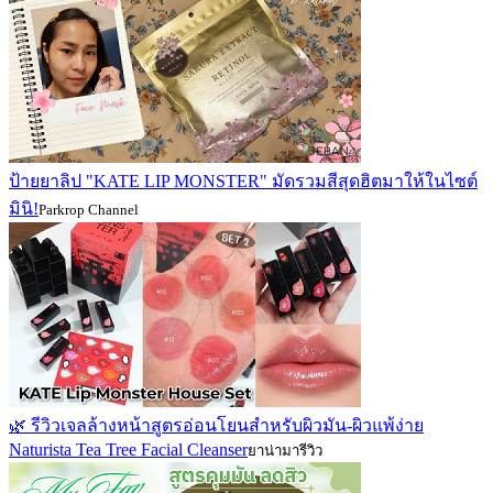
ป้ายยาลิป "KATE LIP MONSTER" มัดรวมสีสุดฮิตมาให้ในไซต์
มินิ!
Parkrop Channel
🌿 รีวิวเจลล้างหน้าสูตรอ่อนโยนสำหรับผิวมัน-ผิวแพ้ง่าย
Naturista Tea Tree Facial Cleanser
ยาน่ามารีวิว