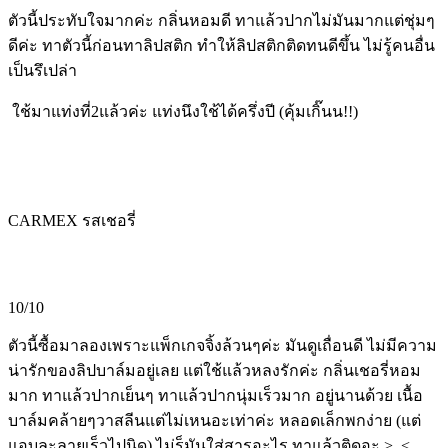
ตัวนี้ประทับใจมากค่ะ กลิ่นหอมดี ทาแล้วปากไม่มันมากแต่ชุ่มๆ
ดีค่ะ ทาตัวนี้ก่อนทาลิปสติก ทำให้ลิปสติกติดทนดีขึ้น ไม่รู้คนอื่น
เป็นรึเปล่า
ใช้มาแท่งที่2แล้วค่ะ แท่งนึงใช้ได้ครึ่งปี (คุ้มเกิ๊นน!!)
CARMEX รสเชอรี่
10/10
ตัวนี้ซื้อมาลองเพราะแพ็กเกจจิ้งล้วนๆค่ะ มันดูเถื่อนดี ไม่มีความ
น่ารักของลิปบาล์มอยู่เลย แต่ใช้แล้วหลงรักค่ะ กลิ่นเชอรี่หอม
มาก ทาแล้วปากเย็นๆ ทาแล้วปากนุ่มเร็วมาก อยู่นานด้วย เนื้อ
บาล์มคล้ายๆวาสลีนแต่ไม่เหนอะเท่าค่ะ หลอดเล็กพกง่าย (แต่
แอบละลายเร็วไปนิด) ไม่รู็มันใส่สารอะไร ทาแล้วติดอะ >_<