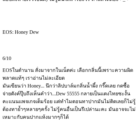
EOS: Honey Dew
6/10
EOSในตำนาน สั่งมาจากในเน็ตค่ะ เลือกกลิ่นนี้เพราะความผิด
พลาดแท้ๆ เราอ่านไม่ละเอียด
มันเขียนว่า Honey... นึกว่าลิปบาล์มกลิ่นน้ำผึ้ง กรี๊ดเลย กดซื้อ
จ่ายตังค์ปุ๊บถึงเห็นคำว่า...Dew 55555 กลายเป็นแตงไทยซะงั้น
คะแนนแพจเกจเต็มร้อย แต่ทำไมตอนทาปากมันไม่ติดเลยก็ไม่รู้
ต้องทาย้ำๆหลายๆครั้ง ไม่รู้คนอื่นเป็นรึเปล่านะคะ มันอาจจะไม่
เหมาะกับคนปากแห้งมากๆก็ได้