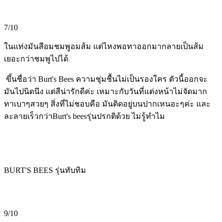
7/10
ในแท่งมันสีอมชมพูอมส้ม แต่ไหงพอทาออกมากลายเป็นส้ม
เยอะกว่าชมพูไปได้
ขึ้นชื่อว่า Burt's Bees ความชุ่มชื้นไม่เป็นรองใคร ตัวนี้ออกจะ
มันไปนิดนึง แต่สีน่ารักดีค่ะ เหมาะกับวันที่แต่งหน้าไม่จัดมาก
ทาเบาๆสวยๆ สิ่งที่ไม่ชอบคือ มันติดอยู่บนปากเหนอะๆค่ะ และ
ละลายเร็วกว่าBurt's beesรุ่นปรกติด้วย ไม่รู้ทำไม
BURT'S BEES รุ่นทับทิม
9/10