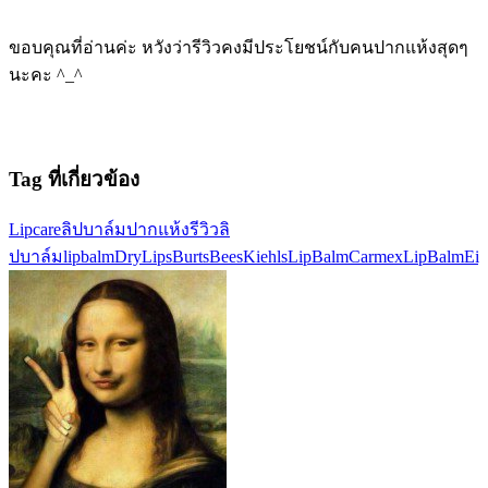
ขอบคุณที่อ่านค่ะ หวังว่ารีวิวคงมีประโยชน์กับคนปากแห้งสุดๆ
นะคะ ^_^
Tag ที่เกี่ยวข้อง
Lipcare
ลิปบาล์ม
ปากแห้ง
รีวิวลิ
ปบาล์ม
lipbalm
DryLips
BurtsBees
KiehlsLipBalm
CarmexLipBalm
Ei