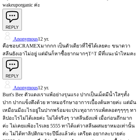
wakeuporganic ค่ะ
REPLY
Anonymous
12 yr.
คือชอบCRAMEXมากกก เป็นตัวเดียวที่ใช้ได้เลยคะ ขนาดวา
สลีนยังเอาไม่อยู่ แต่มันก็หาซื้อยากมากๆT^T มีที่แนะนำไหมคะ
REPLY
Anonymous
12 yr.
Burt's Bee ตัวแดงเราแพ้อย่างรุนแรง ปากเป็นเม็ดมีน้ำใสๆทั้ง
ปาก ปากแข็งตึงด้วย หาหมอรักษาอาการเบื้องต้นหายค่ะ แต่มัน
เหมือนมีอะไรอยู่ในปากพร้อมจะประทุอาการแพ้ตลอดๆๆๆๆ ทา
ลิปอะไรไม่ได้เลยค่ะ ไม่ได้จริงๆ วาสลีนยังแพ้ เมื่อก่อนถึกมาก
ค่ะ ไม่เคยแพ้อะไรเลย 5555 ทาได้แต่วาสลีนผสมยาหมอเท่านั้น
ค่ะ ไม่ได้ทาลิปติกมาจะปีนึ่งแล้วค่ะ เครียด อยากละบายค่ะ