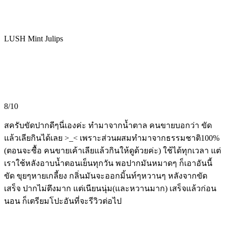
LUSH Mint Julips
8/10
สครับขัดปากดีๆนี่เองค่ะ ทำมาจากน้ำตาล คนขายบอกว่า ขัด
แล้วเลียกินได้เลย >_< เพราะส่วนผสมทำมาจากธรรมชาติ100%
(ตอนจะซื้อ คนขายเค้าเลียแล้วกินให้ดูด้วยค่ะ) ใช้ได้ทุกเวลา แต่
เราใช้หลังอาบน้ำตอนเย็นทุกวัน พอปากมันหมาดๆ ก็เอาอันนี้
ขัด ขุยๆหายเกลี้ยง กลิ่นมันจะออกมิ้นท์ๆหวานๆ หลังจากขัด
เสร็จ ปากไม่ตึงมาก แต่เนียนนุ่ม(และหวานมาก) เสร็จแล้วก่อน
นอน ก็เตรียมโปะอันที่จะรีวิวต่อไป