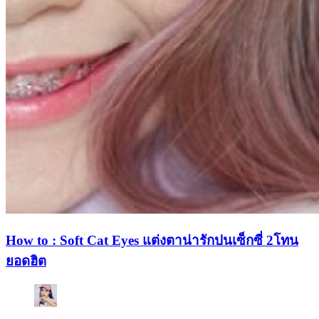
How to : Soft Cat Eyes แต่งตาน่ารักปนเซ็กซี่ 2โทน
ยอดฮิต