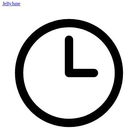
JellyJune