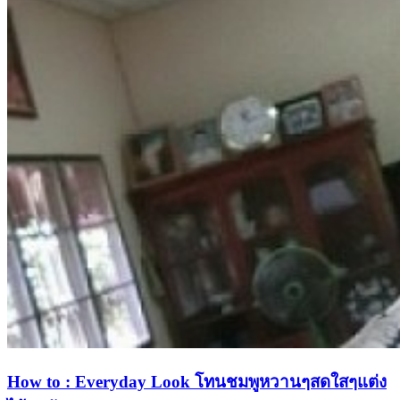
How to : Everyday Look โทนชมพูหวานๆสดใสๆแต่ง