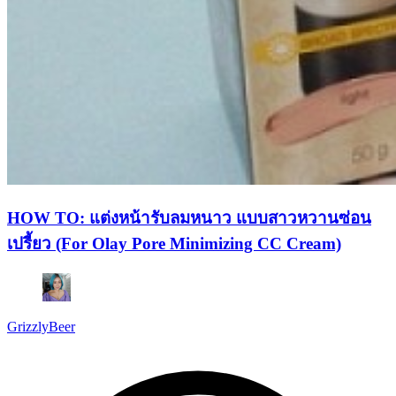
HOW TO: แต่งหน้ารับลมหนาว แบบสาวหวานซ่อน
เปรี้ยว (For Olay Pore Minimizing CC Cream)
GrizzlyBeer