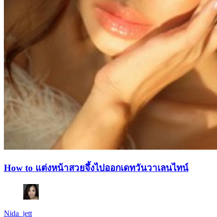
How to แต่งหน้าสวยจึ้งไปออกเดทวันวาเลนไทน์
Nida_jett