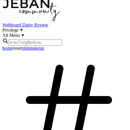
Webboard
Daisy Review
Privilege
All Menu
home
issue
pinkmakeup