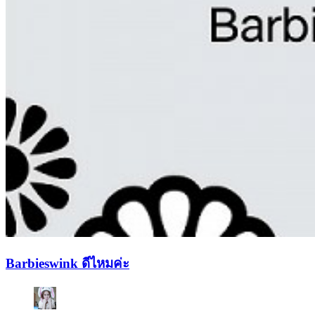
Barbieswink ดีไหมค่ะ