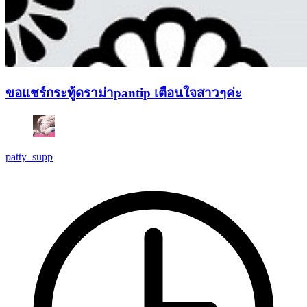
ขอแชร์กระทู้ดราม่าpantip เตือนใจสาวๆค่ะ
patty_supp