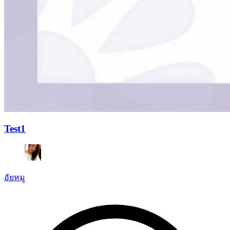
Test1
อัยหมู