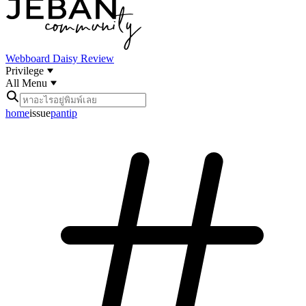
Webboard
Daisy Review
Privilege
All Menu
home
issue
pantip