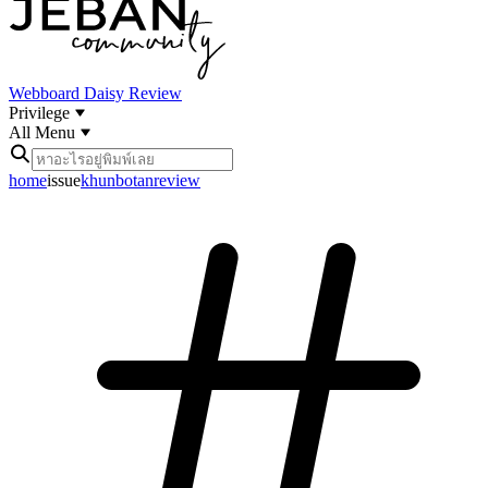
Webboard
Daisy Review
Privilege
All Menu
home
issue
khunbotanreview