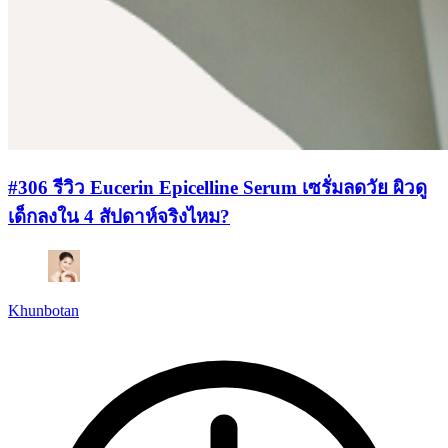
#306 รีวิว Eucerin Epicelline Serum เซรั่มลดวัย ผิวดู
เด็กลงใน 4 สัปดาห์จริงไหม?
Khunbotan