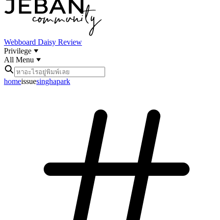
Webboard
Daisy Review
Privilege
All Menu
home
issue
singhapark