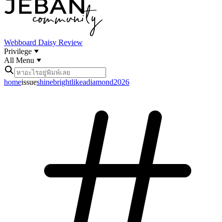
Webboard
Daisy Review
Privilege
All Menu
home
issue
shinebrightlikeadiamond2026