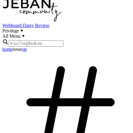
Webboard
Daisy Review
Privilege
All Menu
home
issue
op