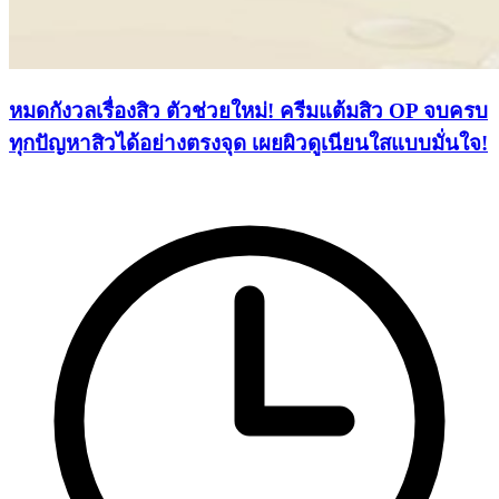
หมดกังวลเรื่องสิว ตัวช่วยใหม่! ครีมแต้มสิว OP จบครบ
ทุกปัญหาสิวได้อย่างตรงจุด เผยผิวดูเนียนใสแบบมั่นใจ!