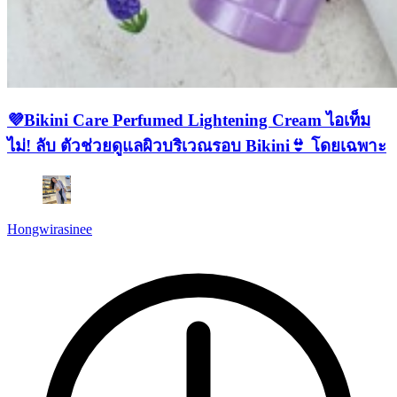
💜Bikini Care Perfumed Lightening Cream ไอเท็ม
ไม่! ลับ ตัวช่วยดูแลผิวบริเวณรอบ Bikini👙 โดยเฉพาะ
Hongwirasinee