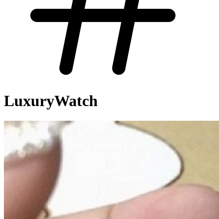
LuxuryWatch