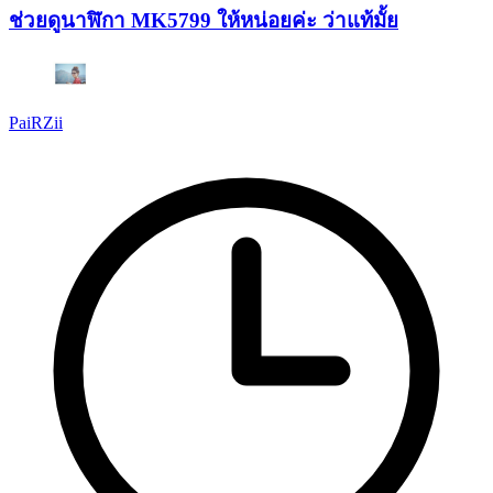
ช่วยดูนาฬิกา MK5799 ให้หน่อยค่ะ ว่าแท้มั้ย
PaiRZii