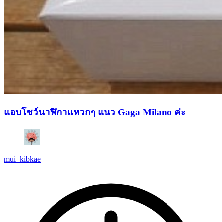
แอบโชว์นาฬิกาแหวกๆ แนว Gaga Milano ค่ะ
mui_kibkae