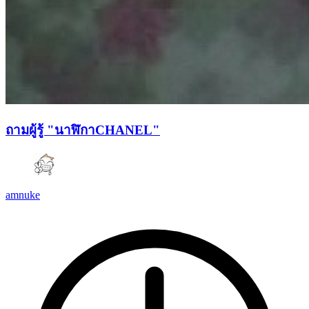
ถามผู้รู้ "นาฬิกาCHANEL"
amnuke