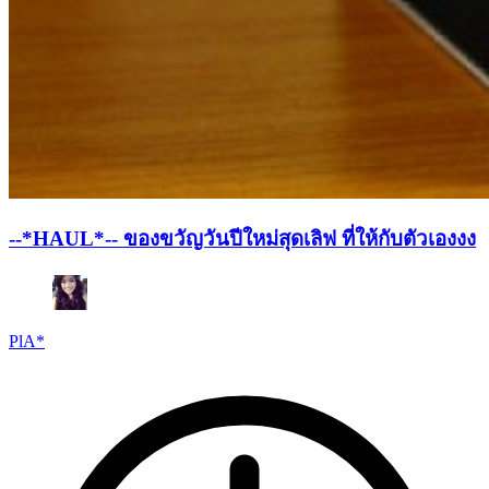
--*HAUL*-- ของขวัญวันปีใหม่สุดเลิฟ ที่ให้กับตัวเองงง
PlA*