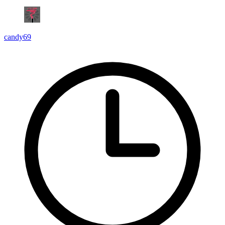
candy69