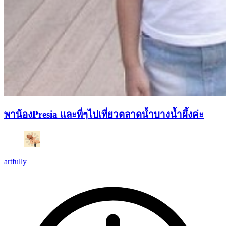
พาน้องPresia และพี่ๆไปเที่ยวตลาดน้ำบางน้ำผึ้งค่ะ
artfully