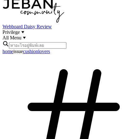
Webboard
Daisy Review
Privilege
All Menu
home
issue
cushionlovers