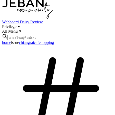
Webboard
Daisy Review
Privilege
All Menu
home
issue
chiangraicafehopping