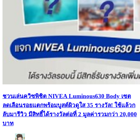
ชวนเล่นควิซพิชิต NIVEA Luminous630 Body เซต
ลดเลือนรอยแตกพร้อมบูสต์ผิวดูใส 35 รางวัล! ใช้แล้วก
ลับมารีวิว มีสิทธิ์ได้รางวัลต่อที่ 2 มูลค่ารวมกว่า 20,000
บาท