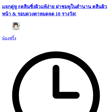
แจกคู่หู #คลีนซิ่งผิวแพ้ง่าย ฝาชมพูในตำนาน คลีนผิว
หน้า & รอบดวงตาหมดจด 10 รางวัล!
น้องฟริ้ง