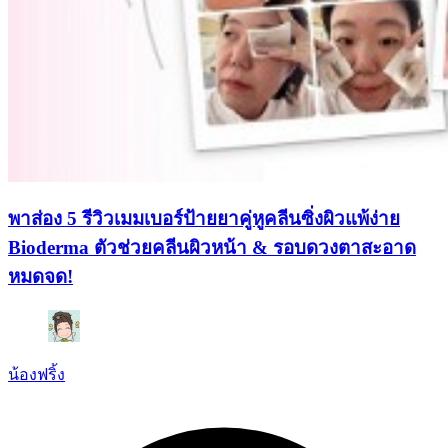
พาส่อง 5 รีวิวเมมเบอร์ป้ายยาคู่หูคลีนซิ่งผิวแพ้ง่าย
Bioderma ตัวช่วยคลีนผิวหน้า & รอบดวงตาสะอาด
หมดจด!
น้องฟริ้ง