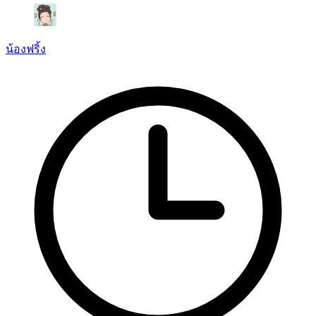
น้องฟริ้ง