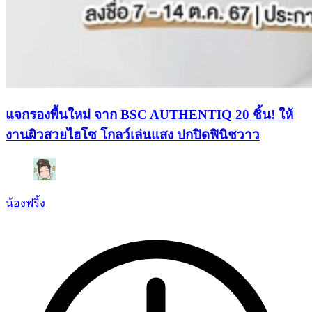
แจกรองพื้นใหม่ จาก BSC AUTHENTIQ 20 ชิ้น! ให้
งานผิวสวยไฮโซ​ โกลว์เล่นแสง ปกปิดฟินิชวาว
น้องฟริ้ง