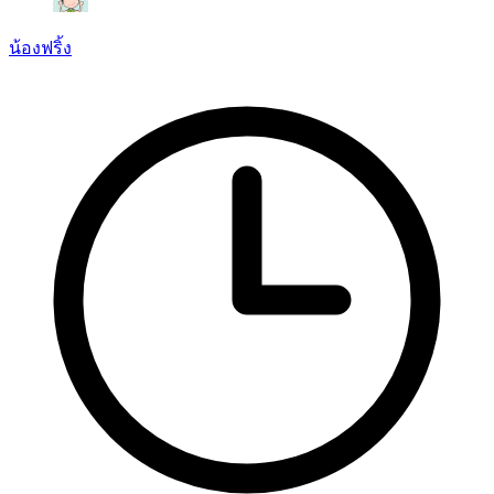
น้องฟริ้ง