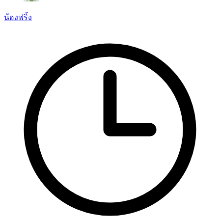
น้องฟริ้ง