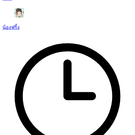
น้องฟริ้ง