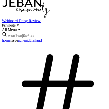
Webboard
Daisy Review
Privilege
All Menu
home
issue
acneaidthailand