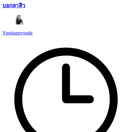
บอกลาสิว
Yinghappysmile