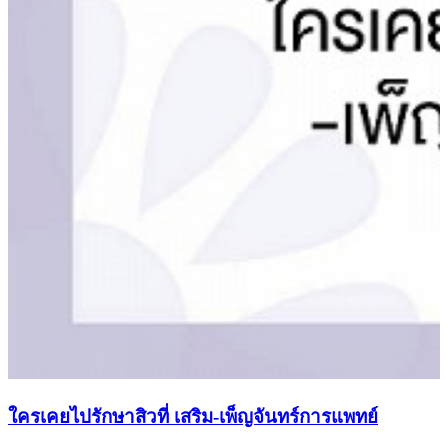
ใครเคยไปรักษาสิวที่ เสริม-เพ็ญจันทร์การแพทย์
ถ