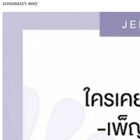
zzzsomzzz's story