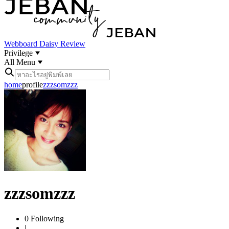
Webboard
Daisy Review
Privilege
All Menu
home
profile
zzzsomzzz
zzzsomzzz
0
Following
|