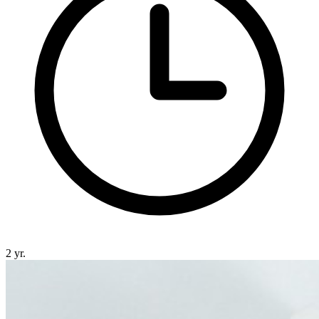
2 yr.