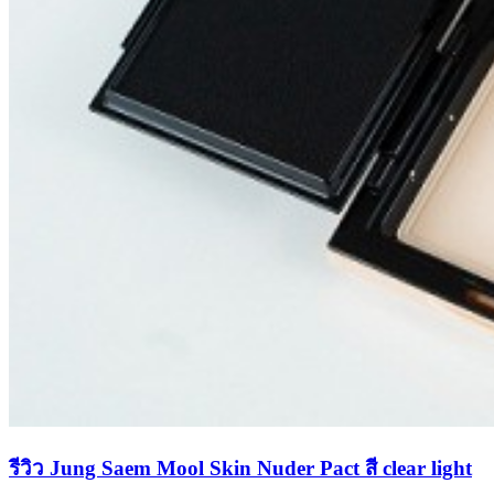
รีวิว Jung Saem Mool Skin Nuder Pact สี clear light