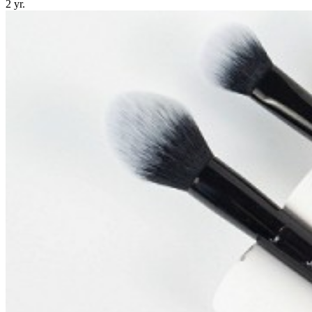
2 yr.