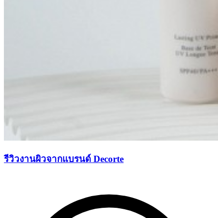
รีวิวงานผิวจากแบรนด์ Decorte