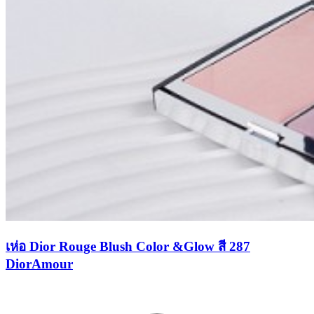
เห่อ Dior Rouge Blush Color &Glow สี 287
DiorAmour