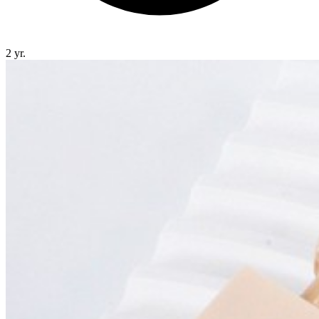
2 yr.