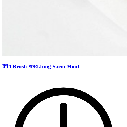
รีวิว Brush ของ Jung Saem Mool