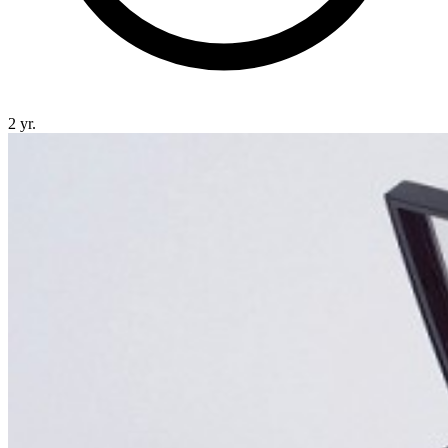
2 yr.