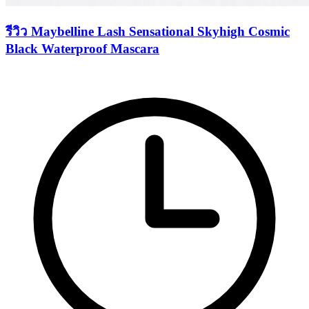
รีวิว Maybelline Lash Sensational Skyhigh Cosmic
Black Waterproof Mascara