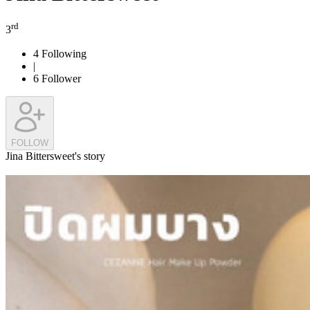
rd
3
4
Following
|
6
Follower
FOLLOW
Jina Bittersweet's story