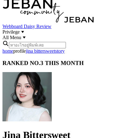
Webboard
Daisy Review
Privilege
All Menu
home
profile
jina bittersweet
story
RANKED
NO.3
THIS MONTH
Jina Bittersweet