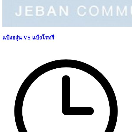
แป้งองุ่น VS แป้งโรทรี