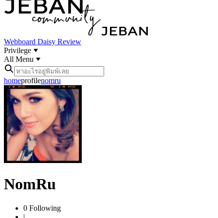
Webboard
Daisy Review
Privilege
All Menu
home
profile
nomru
NomRu
0
Following
|