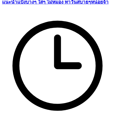
แนะนำแป้งบางๆ ใสๆ ไม่หมอง ทาวันสบายๆหน่อยจ้า