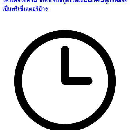
ใครเคยใช้ครีม loreal ตระกูลไวท์เทนนิ่งที่ชมพูกับพลอย
เป็นพรีเซ็นเตอร์บ้าง