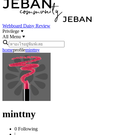
Webboard
Daisy Review
Privilege
All Menu
home
profile
minttny
minttny
0
Following
|