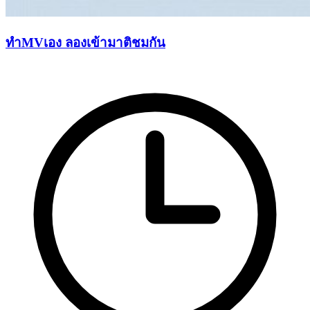
ทำMVเอง ลองเข้ามาติชมกัน