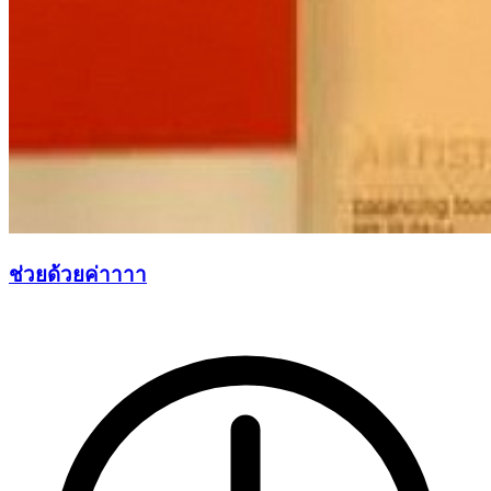
ช่วยด้วยค่าาาา