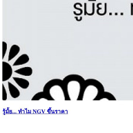
รู้มั้ย... ทำไม NGV ขึ้นราคา