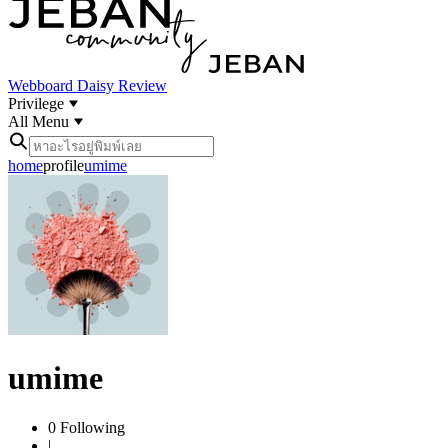
Webboard
Daisy Review
Privilege
All Menu
home
profile
umime
umime
0
Following
|