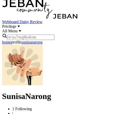
Webboard
Daisy Review
Privilege
All Menu
home
profile
sunisanarong
SunisaNarong
1
Following
|