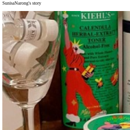
SunisaNarong's story