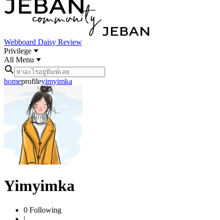
Webboard
Daisy Review
Privilege
All Menu
home
profile
yimyimka
Yimyimka
0
Following
|