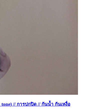
e) // การปกปิด // กันน้ำ กันเหงื่อ