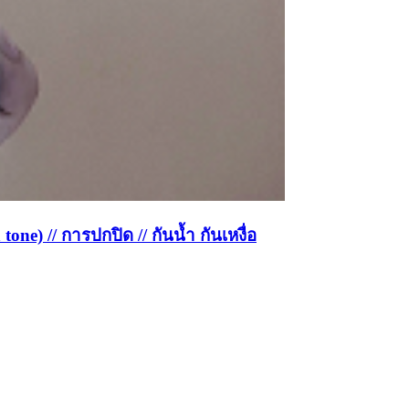
e) // การปกปิด // กันน้ำ กันเหงื่อ