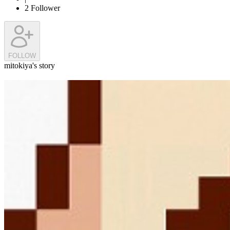
2
Follower
FOLLOW
mitokiya's story