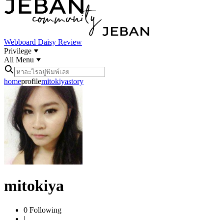
Webboard
Daisy Review
Privilege
All Menu
home
profile
mitokiya
story
mitokiya
0
Following
|