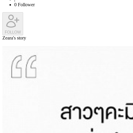
0
Follower
FOLLOW
Zeara's story