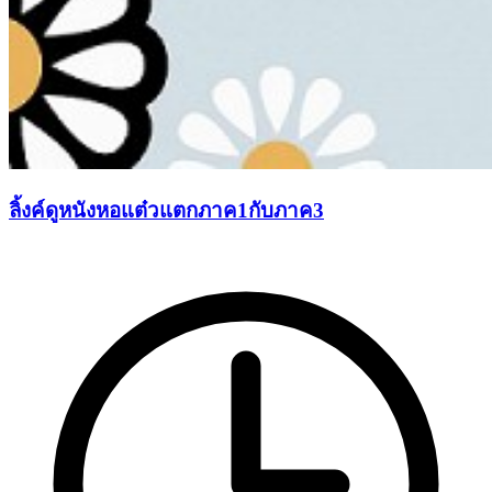
ลิ้งค์ดูหนังหอแต๋วแตกภาค1กับภาค3