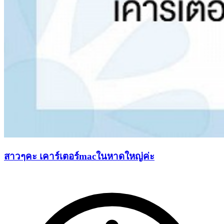
สาวๆคะ เคาร์เตอร์macในหาดใหญ่ค่ะ