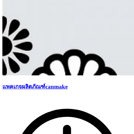
แพคเกจผลิตภัณฑ์canmake