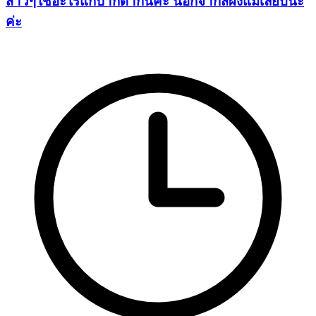
สาวๆใช้อะไรแก้ปากดำกันคะ นอกจากสีผึ้งแม่เลียบน่ะ
ค่ะ