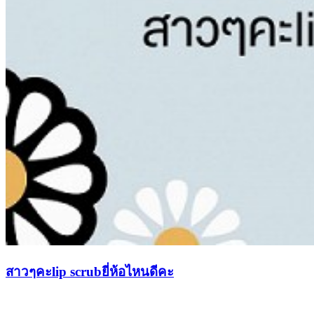
สาวๆคะlip scrubยี่ห้อไหนดีคะ