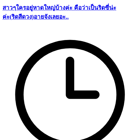
สาวๆใครอยู่หาดใหญ่บ้างค่ะ คือว่าเป็นริดซี่น่ะ
ค่ะ(ริดสีดวง)อายจังเลยอะ..