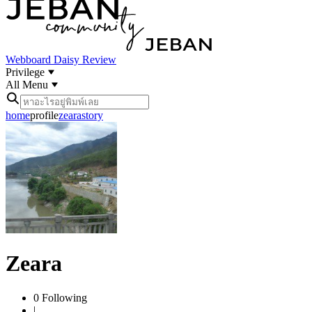
Webboard
Daisy Review
Privilege
All Menu
home
profile
zeara
story
Zeara
0
Following
|