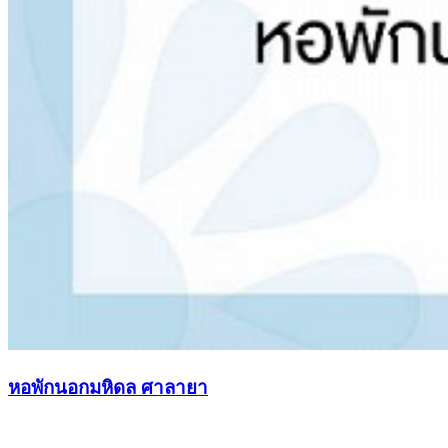
หอพักนอกมหิดล ศาลายา