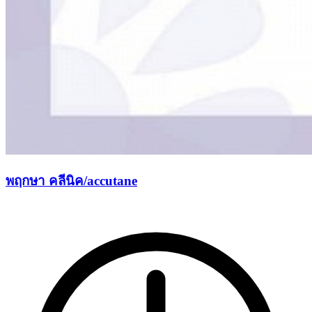
พฤกษา คลีนิค/accutane