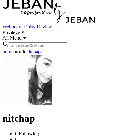
Webboard
Daisy Review
Privilege
All Menu
home
profile
nitchap
nitchap
0
Following
|