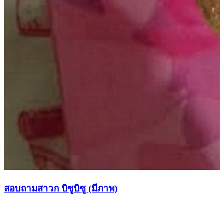
สอบถามสาวก บิซูบิซู (มีภาพ)