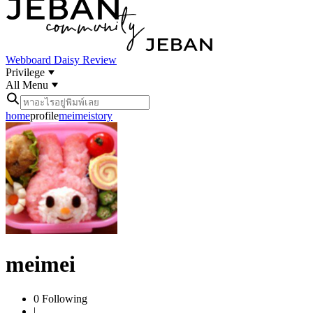
Webboard
Daisy Review
Privilege
All Menu
home
profile
meimei
story
meimei
0
Following
|