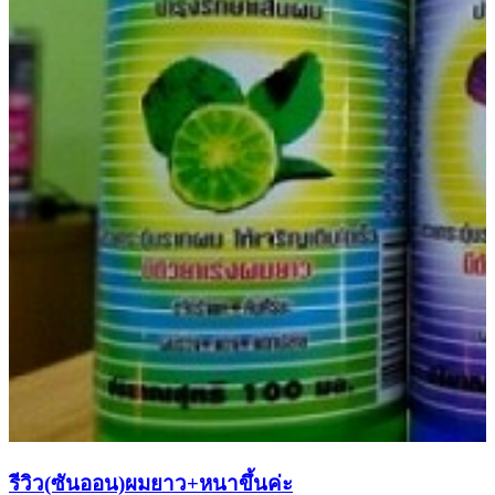
รีวิว(ซันออน)ผมยาว+หนาขึ้นค่ะ