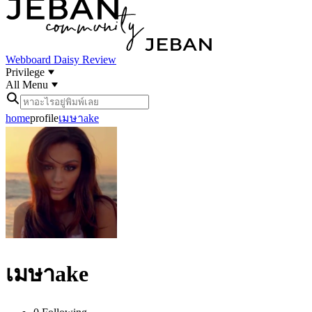
Webboard
Daisy Review
Privilege
All Menu
home
profile
เมษาake
เมษาake