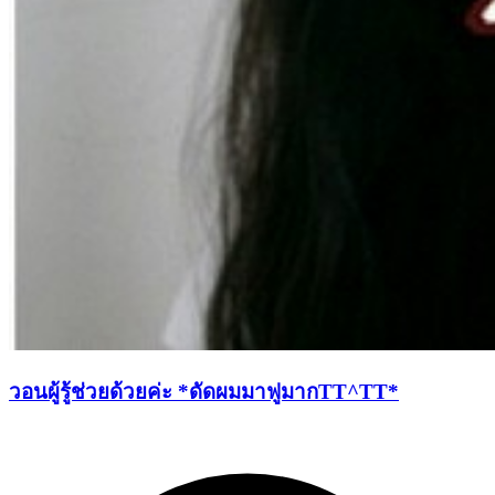
วอนผู้รู้ช่วยด้วยค่ะ *ดัดผมมาฟูมากTT^TT*