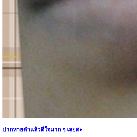
ปากหายดำแล้วดีใจมาก ๆ เลยค่ะ