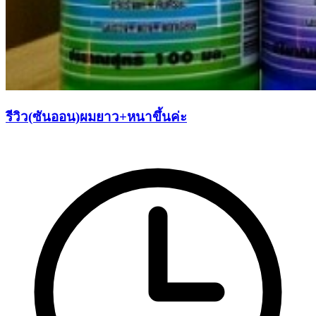
รีวิว(ซันออน)ผมยาว+หนาขึ้นค่ะ