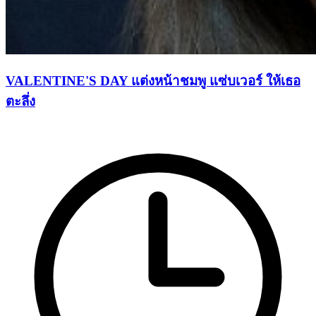
VALENTINE'S DAY แต่งหน้าชมพู แซ่บเวอร์ ให้เธอ
ตะลึ่ง