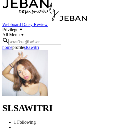
Webboard
Daisy Review
Privilege
All Menu
home
profile
slsawitri
SLSAWITRI
1
Following
|