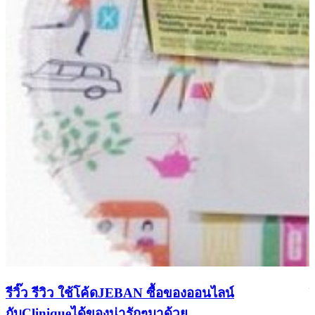
รีวิ๊ว รีวิว ใช้โค้ดJEBAN ซื้อของออนไลน์
กับCliniqueได้ของน่ารักๆมาด้วย