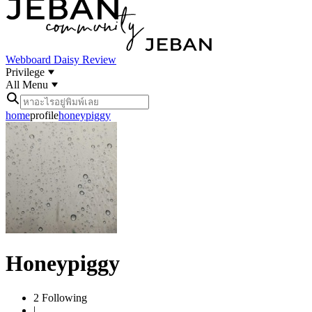
Webboard
Daisy Review
Privilege
All Menu
home
profile
honeypiggy
Honeypiggy
2
Following
|