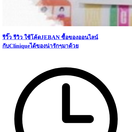
รีวิ๊ว รีวิว ใช้โค้ดJEBAN ซื้อของออนไลน์
กับCliniqueได้ของน่ารักๆมาด้วย