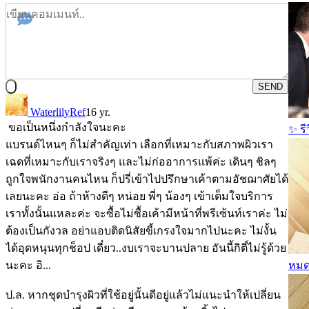
SEND
WaterlilyRef
16 yr.
ขอเป็นหนึ่งกำลังใจนะคะ
✨ รี
แบรนด์ไหนๆ ก็ไม่สำคัญเท่า เลือกที่เหมาะกับสภาพผิวเรา
เฉดที่เหมาะกับเราจริงๆ และไม่ก่ออาการแพ้ค่ะ เดินๆ ชิลๆ
ถูกใจพนักงานคนไหน ก็ปรี่เข้าไปปรึกษาเค้าตามอัชฌาศัยได้
เลยนะคะ อ่อ ถ้าห้างดีๆ หน่อย พี่ๆ น้องๆ เข้าเต็มใจบริการ
เราทั้งนั้นแหละค่ะ จะซื้อไม่ซื้อเค้ามีหน้าที่พรีเซ้นท์เราค่ะ ไม่
ต้องเป็นกังวล อย่าแอบติดนิสัยขี้เกรงใจมากไปนะคะ ไม่งั้น
ได้อุดหนุนทุกช็อป เดี๋ยว..งบเราจะบานปลาย อันนี้กิติ์ไม่รู้ด้วย
หมดแ
นะคะ อิ...
ป.ล. หากชุดบำรุงผิวที่ใช้อยู่นั้นดีอยู่แล้วไม่แนะนำให้เปลี่ยน