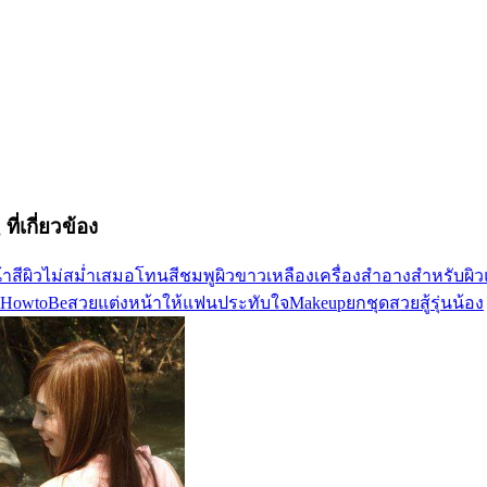
ที่เกี่ยวข้อง
้า
สีผิวไม่สม่ำเสมอ
โทนสีชมพู
ผิวขาวเหลือง
เครื่องสำอางสำหรับผิว
HowtoBeสวย
แต่งหน้าให้แฟนประทับใจ
Makeupยกชุด
สวยสู้รุ่นน้อง