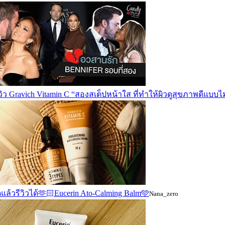
วิว Gravich Vitamin C “สองสเต็ปหน้าใส ที่ทำให้ผิวดูสุขภาพดีแบบไ
ล้วรีวิวได้🫶🏻Eucerin Ato-Calming Balm🩵
Nana_zero