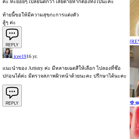
ค่ะ ทะยอยๆ เปลี่ยนดีกว่า เสียดายหากต้องทิ้งไปนะคะ
ท้ายนี้ขอให้มีความสุขกะการแต่งตัว
สู้ๆ ค่ะ
[REV
REPLY
icee19
16 yr.
แนะนำของ Artistry ค่ะ มีหลายเฉดสีให้เลือก ไปลองที่ช๊อ
ปก่อนได้ค่ะ มีตรวจสภาพผิวหน้าด้วยนะคะ ปรึกษาได้นะคะ
🍓
REPLY