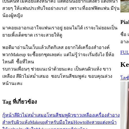
เป็นคนที่ไม่ค่อยแต่งหน้าค่ะ แต่ตอนนี้อยากแต่งตัว แต่งหน้า
สวยๆ ให้แฟนประทับใจอย่างแรง! เพราะที่ออฟฟิตแฟน มีรุ่น
น้องผู้หญิง
Pia
มาคอยเอาอกเอาใจแฟนเราอยู่ ยอมไม่ได้ เราจะไม่ยอมเป็น
ชื่อ
ยายเพิ้งเด็ดขาด เราจะสวยให้ดู
อางค
พอดีมาอ่านในเว็บแล้วเกิดกิเลส อยากได้เครื่องสำอางค์
FUL
พวกMakeup จะซื้อยกชุดเลยค่ะ แต่ไม่รู้ว่าจะเริ่มยังไง ยี่ห้อ
ไหนดี ซื้อที่ไหน
Ke
รบกวนเพื่อนๆ ช่วยแนะนำด้วยนะคะ เป็นคนผิวแห้ง ขาว
เหลือง สีผิวไม่สม่ำเสมอ ชอบโทนสีชมพูค่ะ ขอบคุณล่วง
โลชั
หน้านะคะ
Tag ที่เกี่ยวข้อง
กู้หน้า
สีผิวไม่สม่ำเสมอ
โทนสีชมพู
ผิวขาวเหลือง
เครื่องสำอาง
สำหรับผิวแห้ง
Makeupสำหรับมือใหม่
HowtoBeสวย
แต่งหน้า