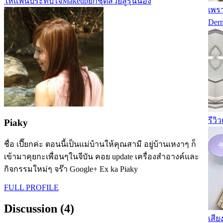
ให้แฟนประทับใจ
Makeupยกชุด
สวยสู้รุ่นน้อง
เพร
Derm
รีวิ
Piaky
ชื่อ เปี๊ยกค่ะ ตอนนี้เป็นแม่บ้านให้คุณสามี อยู่บ้านเหงาๆ ก็
เข้ามาคุยกะเพื่อนๆในจีบัน คอย update เครื่องสำอางค์และ
กิจกรรมใหม่ๆ จร๊า Google+ Ex ka Piaky
FULL PROFILE
Discussion (4)
เสีย