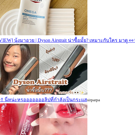
IEW] นุ้งมาอวย | Dyson Airstrait น่าซื้อมั้ย? เหมาะกับใคร มาดู 
‼ นี่หน่ะหรอออออออลิปที่กำลังเป็นกระแส
sirparpa