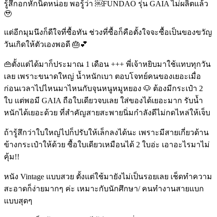
รู้สึกอกหักนิดหน่อย พอรู้ว่า ￼FUNDAO รุ่น GAIA ไม่ผลิตแล้ว
🥹
แต่อีกมุมนึงก็ดีใจที่ซื้อทัน ช่วงที่ซื้อก็คือตั้งใจจะซื้อเป็นของขวัญ
วันเกิดให้ตัวเองพอดี 🎂💕
👜ตั้งแต่ได้มาก็ประมาณ 1 เดือน +++ พี่เจ้าหยิบมาใช้แทบทุกวัน
เลย เพราะขนาดใหญ่ น้ำหนักเบา ตอบโจทย์คนของเยอะเมื่อ
ก่อนเวลาไปไหนมาไหนกับจุนหนูหมูหยอง 🐶 ต้องมีกระเป๋า 2
ใบ แต่พอมี GAIA ถือใบเดียวจบเลย ใส่ของได้เยอะมาก รับน้ำ
หนักได้เยอะด้วย ที่สำคัญสายสะพายนิ่มกำลังดีไม่กดไหล่ให้เจ็บ
ถ้ารู้สึกว่าใบใหญ่ไปก็ปรับให้เล็กลงได้นะ เพราะมีสายเกี่ยวด้าน
ข้างกระเป๋าให้ด้วย ซื้อใบเดียวเหมือนได้ 2 ใบอ่ะ เอาอะไรมาไม่
คุ้ม!!
หนัง Vintage แบบสวย ตั้งแต่ใช้มายังไม่เป็นรอยเลย เช็ดทำความ
สะอาดก็ง่ายมากๆ ค่ะ เหมาะกับนักศึกษา/ คนทำงานสายแบก
แบบสุดๆ