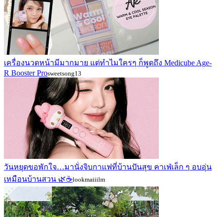
เครื่องนวดหน้ามีมากมาย แต่ทำไมใครๆ ก็พูดถึง Medicube Age-
R Booster Pro
sweetsong13
วันหยุดขอพักใจ…มานั่งจิบกาแฟที่บ้านปันสุข คาเฟ่เล็ก ๆ อบอุ่น
เหมือนบ้านสวน 🌿☕
lookmaiiilm