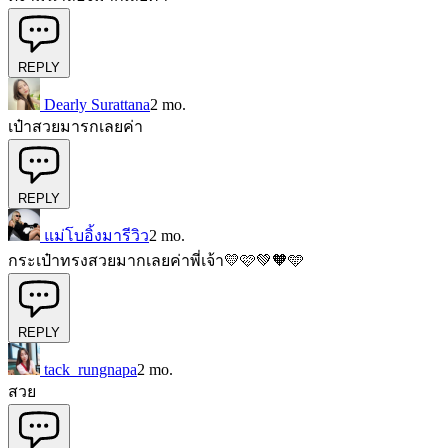
REPLY
Dearly Surattana
2 mo.
เป๋าสวยมารกเลยค่า
REPLY
แม่โบอิ้งมารีวิว
2 mo.
กระเป๋าทรงสวยมากเลยค่าพี่เจ้า💛🩷💚🧡🩵
REPLY
tack_rungnapa
2 mo.
สวย