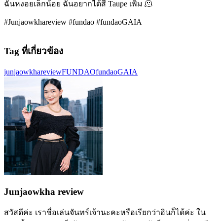
ฉันหงอยเล็กน้อย ฉันอยากได้สี Taupe เพิ่ม 🫠
#Junjaowkhareview #fundao #fundaoGAIA
Tag ที่เกี่ยวข้อง
junjaowkhareview
FUNDAO
fundaoGAIA
Junjaowkha review
สวัสดีค่ะ เราชื่อเล่นจันทร์เจ้านะคะหรือเรียกว่าอินก็ได้ค่ะ ใน