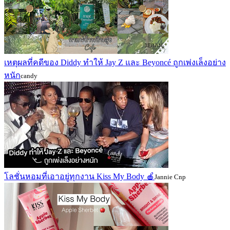
เหตุผลที่คดีของ Diddy ทำให้ Jay Z และ Beyoncé ถูกเพ่งเล็งอย่าง
หนัก
candy
โลชั่นหอมที่เอาอยู่ทุกงาน Kiss My Body 🍎
Jannie Cnp