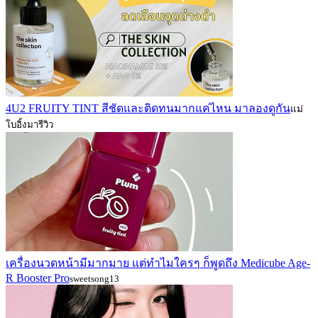
4U2 FRUITY TINT สีชัดและติดทนมากแค่ไหน มาลองดูกัน
แม่
โบอิ้งมารีวิว
เครื่องนวดหน้ามีมากมาย แต่ทำไมใครๆ ก็พูดถึง Medicube Age-
R Booster Pro
sweetsong13