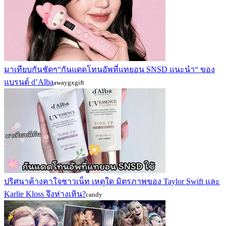
มาเทียบกันชัดๆ“กันแดดโทนอัพที่แทยอน SNSD แนะนำ“ ของ
แบรนด์ d’Alba
awaygxgift
ปริศนาค้างคาใจชาวเน็ท เหตุใด มิตรภาพของ Taylor Swift และ
Karlie Kloss จึงห่างเหิน?
candy