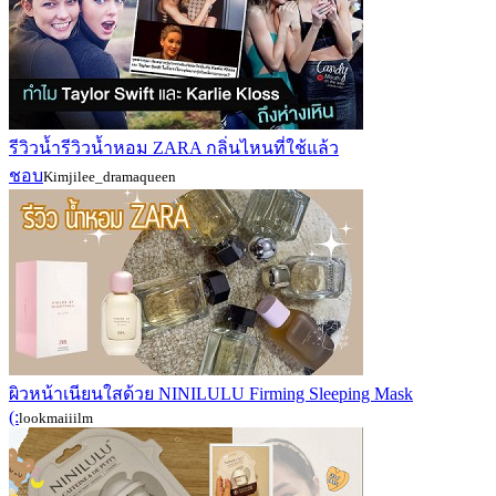
รีวิวน้ำรีวิวน้ำหอม ZARA กลิ่นไหนที่ใช้แล้ว
ชอบ
Kimjilee_dramaqueen
ผิวหน้าเนียนใสด้วย NINILULU Firming Sleeping Mask
(:
lookmaiiilm