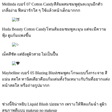
Meilinda เบอร์ 07 Cotton Candyสีส้มผสมชมพูตุ่นละมุนอีกตัว
เกลี่ยง่าย ฟีลน่ารักใส ๆ ใช้แล้วหน้าเด็กมากกก
Huda Beauty Cotton Candyโทนส้มอมชมพูละมุน แต่จะมีความ
ฟุ้ง ดูแก้มแพงขึ้น
เม็ดสีชัด แต่ยังดูผิวสวย ไม่เป็นปื้น
Maybelline เบอร์ 05 Blazing Blushชมพูตะโกนแบบวิ้งกระจาย สี
แน่น สดใส ทานิดเดียวคือแก้มเด่นทั้งวันเหมาะกับวันที่อยากแต่ง
หน้าสดใส หรือถ่ายรูปมากก
ช่วงนี้จิน่าหยิบ Liquid Blush บ่อยมาก เพราะให้ฟีลแก้มฉ่ำ ดูผิว
สุขภาพดีแบบ makeup no makeup