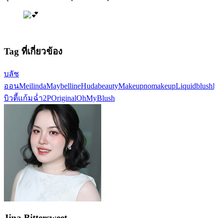
Tag ที่เกี่ยวข้อง
บลัช
ออน
Meilinda
Maybelline
Hudabeauty
Makeupnomakeup
Liquidblush
H
บิวตี้
แก้มฉ่ำ
2POriginalOhMyBlush
Jina Bittersweet