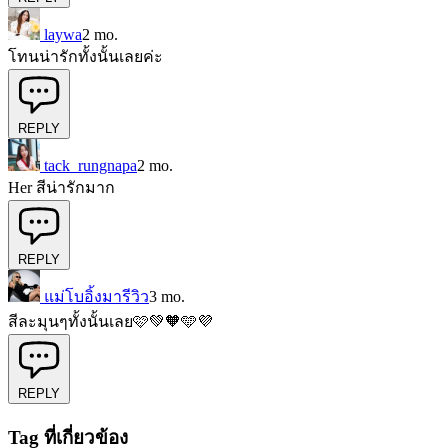
laywa
2 mo.
โทนน่ารักทั้งนั้นเลยค่ะ
REPLY
tack_rungnapa
2 mo.
Her สีน่ารักมาก
REPLY
แม่โบอิ้งมารีวิว
3 mo.
สีละมุนๆทั้งนั้นเลย🩷💚🧡🩵💜
REPLY
Tag ที่เกี่ยวข้อง