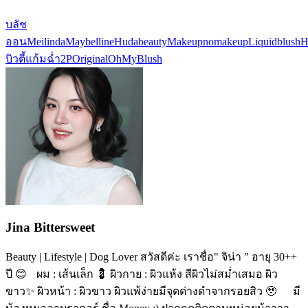
บลัช
ออน
Meilinda
Maybelline
Hudabeauty
Makeupnomakeup
Liquidblush
H
บิวตี้
แก้มฉ่ำ
2POriginalOhMyBlush
Jina Bittersweet
Beauty | Lifestyle | Dog Lover สวัสดีค่ะ เราชื่อ" จิน่า " อายุ 30++
ปี 😊 ผม : เส้นเล็ก 💈 ผิวกาย : ผิวแห้ง สีผิวไม่สม่ำเสมอ ผิว
ขาว✨ ผิวหน้า : ผิวขาว ผิวแพ้ง่ายมีจุดด่างดำจากรอยสิว 🥹 มี