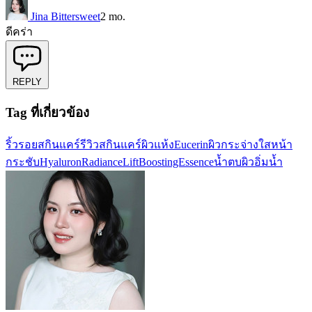
Jina Bittersweet
2 mo.
ดีคร่า
REPLY
Tag ที่เกี่ยวข้อง
ริ้วรอย
สกินแคร์
รีวิวสกินแคร์
ผิวแห้ง
Eucerin
ผิวกระจ่างใส
หน้า
กระชับ
HyaluronRadianceLift
BoostingEssence
น้ำตบผิวอิ่มน้ำ