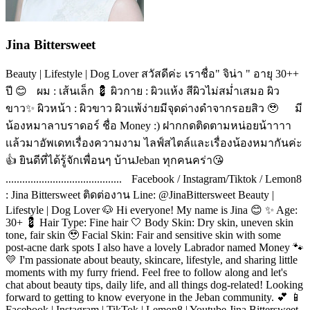
Jina Bittersweet
Beauty | Lifestyle | Dog Lover สวัสดีค่ะ เราชื่อ" จิน่า " อายุ 30++
ปี 😊 ผม : เส้นเล็ก 💈 ผิวกาย : ผิวแห้ง สีผิวไม่สม่ำเสมอ ผิว
ขาว✨ ผิวหน้า : ผิวขาว ผิวแพ้ง่ายมีจุดด่างดำจากรอยสิว 🥹 มี
น้องหมาลาบราดอร์ ชื่อ Money :) ฝากกดติดตามหน่อยน้าาาา
เเล้วมาอัพเดทเรื่องความงาม ไลฟ์สไตล์และเรื่องน้องหมากันค่ะ
👍 ยินดีที่ได้รู้จักเพื่อนๆ บ้านJeban ทุกคนคร่า😘
.......................................... Facebook / Instagram/Tiktok / Lemon8
: Jina Bittersweet ติดต่องาน Line: @JinaBittersweet Beauty |
Lifestyle | Dog Lover 🐶 Hi everyone! My name is Jina 😊 ✨ Age:
30+ 💈 Hair Type: Fine hair 🤍 Body Skin: Dry skin, uneven skin
tone, fair skin 🥹 Facial Skin: Fair and sensitive skin with some
post-acne dark spots I also have a lovely Labrador named Money 🐾
💛 I'm passionate about beauty, skincare, lifestyle, and sharing little
moments with my furry friend. Feel free to follow along and let's
chat about beauty tips, daily life, and all things dog-related! Looking
forward to getting to know everyone in the Jeban community. 💕 📱
Facebook | Instagram | TikTok | Lemon8 | Youtube Jina Bittersweet