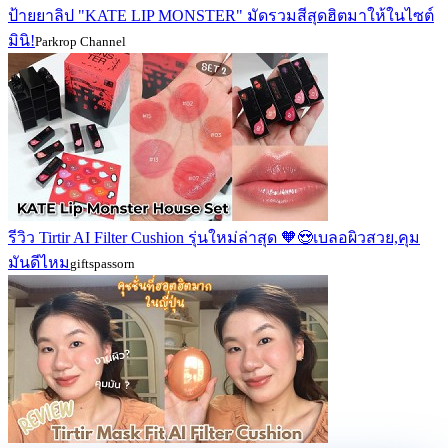
ป้ายยาลิป "KATE LIP MONSTER" มัดรวมสีสุดฮิตมาให้ในไซต์
มินิ!
Parkrop Channel
รีวิว Tirtir AI Filter Cushion รุ่นใหม่ล่าสุด 🧡😍เบลอผิวสวย,คุม
มันดีไหม
giftspassorn