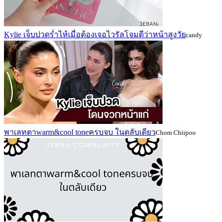
Kylie เจ็บปวดร่ำไห้เมื่อต้องเจอไวรัลโจมตีว่าหน้าสูงวัย
candy
พาเลทตาwarm&cool toneครบจบ ในตลับเดียว
Chom Chiipoo