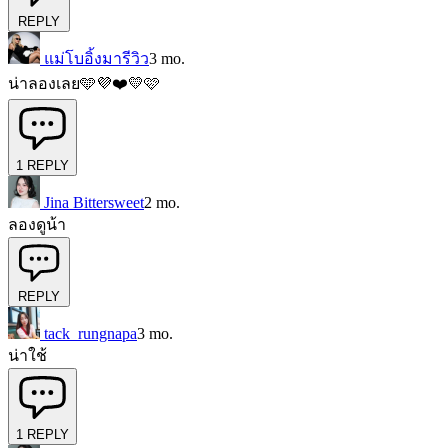
REPLY
แม่โบอิ้งมารีวิว
3 mo.
น่าลองเลย🩵💜❤️💛🩷
1
REPLY
Jina Bittersweet
2 mo.
ลองดูน้า
REPLY
tack_rungnapa
3 mo.
น่าใช้
1
REPLY