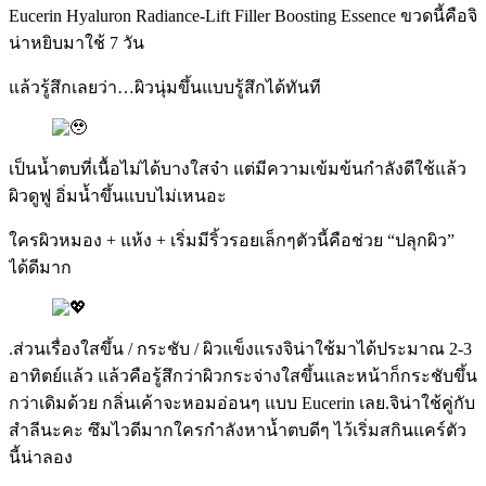
Eucerin Hyaluron Radiance-Lift Filler Boosting Essence ขวดนี้คือจิ
น่าหยิบมาใช้ 7 วัน
แล้วรู้สึกเลยว่า…ผิวนุ่มขึ้นแบบรู้สึกได้ทันที
เป็นน้ำตบที่เนื้อไม่ได้บางใสจ๋า แต่มีความเข้มข้นกำลังดีใช้แล้ว
ผิวดูฟู อิ่มน้ำขึ้นแบบไม่เหนอะ
ใครผิวหมอง + แห้ง + เริ่มมีริ้วรอยเล็กๆตัวนี้คือช่วย “ปลุกผิว”
ได้ดีมาก
.ส่วนเรื่องใสขึ้น / กระชับ / ผิวแข็งแรงจิน่าใช้มาได้ประมาณ 2-3
อาทิตย์แล้ว แล้วคือรู้สึกว่าผิวกระจ่างใสขึ้นและหน้าก็กระชับขึ้น
กว่าเดิมด้วย กลิ่นเค้าจะหอมอ่อนๆ แบบ Eucerin เลย.จิน่าใช้คู่กับ
สำลีนะคะ ซึมไวดีมากใครกำลังหาน้ำตบดีๆ ไว้เริ่มสกินแคร์ตัว
นี้น่าลอง