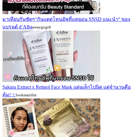
มาเทียบกันชัดๆ“กันแดดโทนอัพที่แทยอน SNSD แนะนำ“ ของ
แบรนด์ d’Alba
awaygxgift
Sakura Extract x Retinol Face Mask แผ่นเล็กไปนิด แต่จำนวนคือ
คุ้ม! ✨
lookmaiiilm