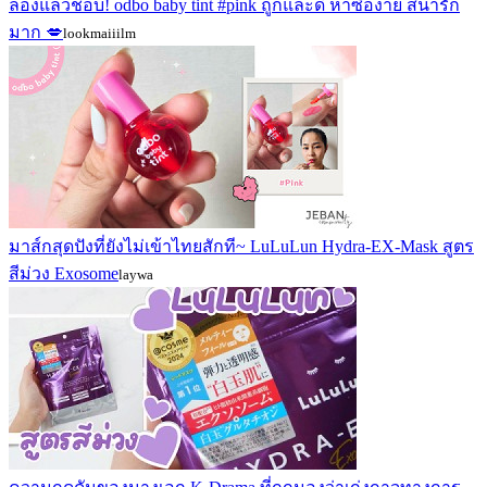
ลองแล้วชอบ! odbo baby tint #pink ถูกและดี หาซื้อง่าย สีน่ารัก
มาก 💋
lookmaiiilm
มาส์กสุดปังที่ยังไม่เข้าไทยสักที~ LuLuLun Hydra-EX-Mask สูตร
สีม่วง Exosome
laywa