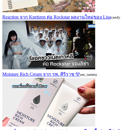
Reaction จาก Knetizen ต่อ Rockstar ผลงานใหม่ของ Lisa
candy
Moisture Rich Cream จาก รพ. ศิริราช 🩵
am_tammy