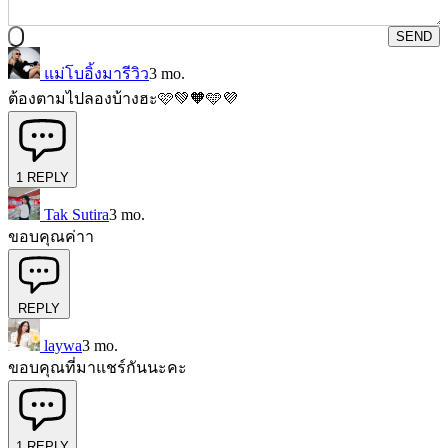
SEND
แม่โบอิ้งมารีวิว
3 mo.
ต้องตามไปลองบ้างฮะ🩷💚🧡🩵💜
1
REPLY
Tak Sutira
3 mo.
ขอบคุณค่าา
REPLY
laywa
3 mo.
ขอบคุณที่มาแชร์กันนะคะ
1
REPLY