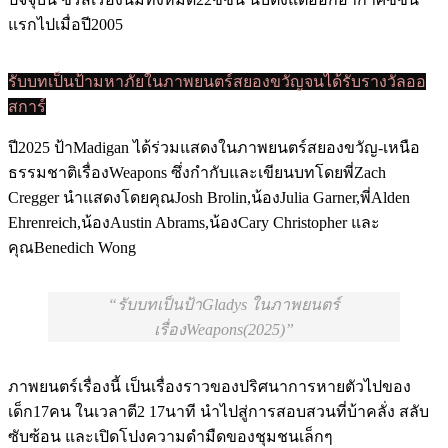
แรกไปเมื่อปี2005
รับบทเป็นป้ามหาภัยในภาพยนตร์สยองขวัญจนได้รับรางวัลออ
สการ์
ปี2025 ป้าMadigan ได้ร่วมแสดงในภาพยนตร์สยองขวัญ-เหนือ
ธรรมชาติเรื่องWeapons ซึ่งกำกับและเขียนบทโดยพี่Zach
Cregger นำแสดงโดยคุณJosh Brolin,น้องJulia Garner,พี่Alden
Ehrenreich,น้องAustin Abrams,น้องCary Christopher และ
คุณBenedich Wong
รับบทเป็นป้าGladys ในภาพยนตร์
เรื่องWeapons(2025)
ภาพยนตร์เรื่องนี้ เป็นเรื่องราวของปริศนาการหายตัวไปของ
เด็ก17คน ในเวลาตี2 17นาที นำไปสู่การสอบสวนที่บ้าคลั่ง สลับ
ซับซ้อน และเปิดโปงความดำมืดของชุมชนเล็กๆ