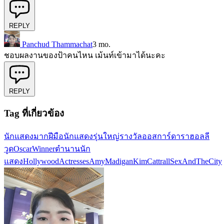
REPLY
Panchud Thammachat
3 mo.
ชอบผลงานของป้าคนไหน เม้นท์เข้ามาได้นะคะ
REPLY
Tag ที่เกี่ยวข้อง
นักแสดงมากฝีมือ
นักแสดงรุ่นใหญ่
รางวัลออสการ์
ดาราฮอลลี
วูด
OscarWinner
ตำนานนัก
แสดง
HollywoodActresses
AmyMadigan
KimCattrall
SexAndTheCity