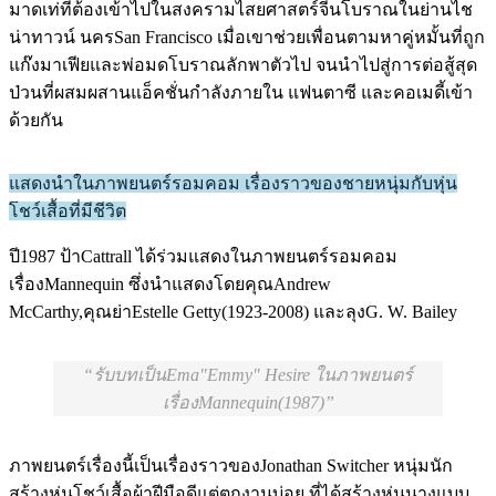
มาดเท่ที่ต้องเข้าไปในสงครามไสยศาสตร์จีนโบราณในย่านไช
น่าทาวน์ นครSan Francisco เมื่อเขาช่วยเพื่อนตามหาคู่หมั้นที่ถูก
แก๊งมาเฟียและพ่อมดโบราณลักพาตัวไป จนนำไปสู่การต่อสู้สุด
ป่วนที่ผสมผสานแอ็คชั่นกำลังภายใน แฟนตาซี และคอเมดี้เข้า
ด้วยกัน
แสดงนำในภาพยนตร์รอมคอม เรื่องราวของชายหนุ่มกับหุ่น
โชว์เสื้อที่มีชีวิต
ปี1987 ป้าCattrall ได้ร่วมแสดงในภาพยนตร์รอมคอม
เรื่องMannequin ซึ่งนำแสดงโดยคุณAndrew
McCarthy,คุณย่าEstelle Getty(1923-2008) และลุงG. W. Bailey
รับบทเป็นEma"Emmy" Hesire ในภาพยนตร์
เรื่องMannequin(1987)
ภาพยนตร์เรื่องนี้เป็นเรื่องราวของJonathan Switcher หนุ่มนัก
สร้างหุ่นโชว์เสื้อผ้าฝีมือดีแต่ตกงานบ่อย ที่ได้สร้างหุ่นนางแบบ