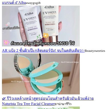
แบรนด์ d’Alba
awaygxgift
AR แป้ง 2 ชั้นผิวเป๊ะกลิตเตอร์ปัง! จบในตลับเดียว✨
Beautysweeties
🌿 รีวิวเจลล้างหน้าสูตรอ่อนโยนสำหรับผิวมัน-ผิวแพ้ง่าย
Naturista Tea Tree Facial Cleanser
ยาน่ามารีวิว