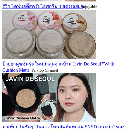
รีวิว โดฟบอดี้สครับไอศกรีม 3 สูตรเลยยย
njoyable
ป้ายยาคุชชั่นรุ่นใหม่ล่าสุดจากบ้าน Javin De Seoul "Wink
Cushion Matte"
Parkrop Channel
มาเทียบกันชัดๆ“กันแดดโทนอัพที่แทยอน SNSD แนะนำ“ ของ