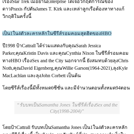
เรื่องStar Trek เมื่อยานEnterprise ได้เจอวิกฤติการณ์ของ
ดาวPraxis กัปตันJames T. Kirk และเหล่าลูกเรือต้องหาทางแก้
วิกฤติในครั้งนี้
เป็น1ใน4ตัวละครหลักในซีรีส์รอมคอมสุดฮิตของHBO
ปี1998 ป้าCattrall ได้ร่วมแสดงกับคุณSarah Jessica
Parker,คุณKristin Davis และคุณCynthia Nixon ในซีรีส์รอมคอม
ทางHBO เรื่องSex and the City นอกจากนี้ ยังสมทบด้วยลุงChris
Noth,คุณDavid Eigenberg,คุณWillie Garson(1964-2021),ลุงKyle
MacLachlan และลุงJohn Corbett เป็นต้น
โดยซีรีส์เรื่องนี้มีทั้งหมด6ซีซั่น และมีจำนวนตอนทั้งหมด94ตอน
รับบทเป็นSamantha Jones ในซีรีส์เรื่องSex and the
City(1998-2004)
โดยป้าCattrall รับบทเป็นSamantha Jones เป็น1ใน4ตัวละครหลัก