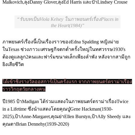
Malkovich,ลุงDanny Glover,ลุงEd Harris และป้าLindsey Crouse
รับบทเป็นViola Kelsey ในภาพยนตร์เรื่องPlaces in
the Heart(1984)
ภาพยนตร์เรื่องนี้เป็นเรื่องราวของEdna Spalding หญิงม่าย
ในTexas ช่วงภาวะเศรษฐกิจตกต่ำครั้งใหญ่ในทศวรรษ1930's
ต้องดูแลลูก2คนและฟาร์มขนาดเล็กเพียงลำพัง หลังจากสามีถูก
ยิงเสียชีวิต
ได้เข้าชิงรางวัลออสการ์เป็นครั้งแรก จากภาพยนตร์ดราม่าเรื่อง
ราววิกฤตวัยกลางคน
ปี1985 ป้าMadigan ได้ร่วมแสดงในภาพยนตร์ดราม่าเรื่องTwice
in a Lifetime ซึ่งนำแสดงโดยคุณปู่Gene Hackman(1930-
2025),ป้าAnne-Margaret,คุณย่าEllen Burstyn,ป้าAlly Sheedy และ
คุณตาBrian Dennehy(1939-2020)