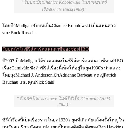
รับบทเป็นChanice Kobolowski ในภาพยนตร์
เรื่องUncle Buck(1989)
โดยป้าMadigan รับบทเป็นChanice Kobolowski เป็นแฟนสาว
ของBuck Russell
รับบทนำในซีรีส์ดาร์คแฟนตาซีของช่องHBO
ปี2003 ป้าMadigan ได้ร่วมแสดงในซีรีส์ดาร์คแฟนตาซีทางHBO
เรื่องCarnivàle ซึ่งตัวซีรีส์เรื่องนี้เซ็ตให้อยู่ในยุค1930's นำแสดง
โดยลุงMichael J. Anderson,ป้าAdrienne Barbeau,คุณปู่Patrick
Bauchau และคุณNick Stahl
รับบทเป็นIris Crowe ในซีรีส์เรื่องCarnivàle(2003-
2005)
ซีรีส์เรื่องนี้เป็นเรื่องราวในยุค1930's ยุคที่เกิดภัยแล้งครั้งใหญ่ใน
สหรัฐอเมริกา สังคมแบ่งแยกเป็นสองฝั่งคือ ฝั่งของBen Hawkins