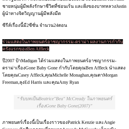
ชายหนุ่มผู้มีพลังรักษาชีวิตที่ซ่อนเร้น และฝั่งของบาทหลวงJustin
ผู้นำทางจิตวิญญานผู้มีพลังมืด
ซีรีส์เรื่องนี้มี2ซีซั่น จำนวน24ตอน
ร่วมแสดงในภาพยนตร์อาชญากรรม-ดราม่า ผลงานการกำกับ
ครั้งแรกของBen Affleck
ปี2007 ป้าMadigan ได้ร่วมแสดงในภาพยนตร์อาชญากรรม-
ดราม่าเรื่องGone Baby Gone กำกับโดยคุณBen Affleck นำแสดง
โดยคุณCasey Affleck,คุณMichelle Monaghan,คุณตาMorgan
Freeman,ลุงEd Harris และคุณAmy Ryan
รับบทเป็นBeatrice"Bea" McCready ในภาพยนตร์
เรื่องGone Baby Gone(2007)
ภาพยนตร์เรื่องนี้เป็นเรื่องราวของPatrick Kenzie และAngie