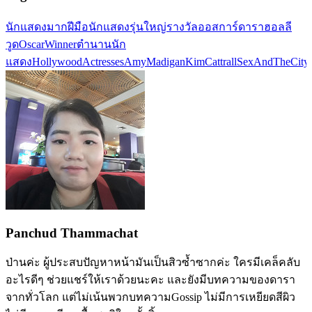
นักแสดงมากฝีมือ
นักแสดงรุ่นใหญ่
รางวัลออสการ์
ดาราฮอลลี
วูด
OscarWinner
ตำนานนัก
แสดง
HollywoodActresses
AmyMadigan
KimCattrall
SexAndTheCity
Panchud Thammachat
ป่านค่ะ ผู้ประสบปัญหาหน้ามันเป็นสิวซ้ำซากค่ะ ใครมีเคล็คลับ
อะไรดีๆ ช่วยแชร์ให้เราด้วยนะคะ และยังมีบทความของดารา
จากทั่วโลก แต่ไม่เน้นพวกบทความGossip ไม่มีการเหยียดสีผิว