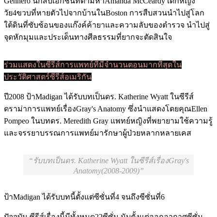
Gennero นักสืบเอกชนที่ตามหาAmanda McCeardy เด็กหญิง
วัย4ขวบที่หายตัวไปจากบ้านในBoston การสืบสวนนำไปสู่โลก
ใต้ดินที่ซับซ้อนของแก๊งค์ค้ายาและความลับของตำรวจ นำไปสู่
จุดหักมุมและประเด็นทางศีลธรรมที่ยากจะตัดสินใจ
ร่วมแสดงในซีรีส์การแพทย์ที่มีจำนวนตอนมากที่สุดใน
ประวัติศาสตร์ซีรีส์อเมริกัน
ปี2008 ป้าMadigan ได้รับบทเป็นดร. Katherine Wyatt ในซีรีส์
ดราม่าการแพทย์เรื่องGray's Anatomy ซึ่งนำแสดงโดยคุณEllen
Pompeo ในบทดร. Meredith Gray แพทย์หญิงที่พยายามใช้ความรู้
และจรรยาบรรณการแพทย์มารักษาผู้ป่วยหลากหลายเคส
รับบทเป็นดร. Katherine Wyatt ในซีรีส์เรื่องGray's
Anatomy(2008-2009)
ป้าMadigan ได้รับบทนี้ตั้งแต่ซีซั่นที่4 จนถึงซีซั่นที่6
ปัจจุบัน ซีรีส์เรื่องนี้มีทั้งหมด22ซีซั่น นับตั้งแต่ออกอากาศซีซั่น