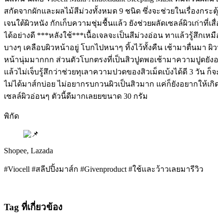
สกัดจากผักและผลไม้สีม่วงทั้งหมด 9 ชนิด ซึ่งจะช่วยในเรื่องกระ
เจนใต้ผิวหนัง กักเก็บความชุ่มชื้นแล้ว ยังช่วยผลัดเซลล์ผิวเก่าที่เ
ได้อย่างดี ***หลังใช้***เนื้อเจลจะเป็นสีม่วงอ่อน ทาแล้วรู้สึกเหมื
บางๆ เคลือบผิวหน้าอยู่ โบกไปหนาๆ ทิ้งไว้ทั้งคืน เช้ามาตื่นมา ผิว
หน้านุ่มมากกก ส่วนตัวโบกตรงที่เป็นสิวปูดพอเช้ามาความปูดยังอยู
แล้วไม่เจ็บรู้สึกว่าช่วยทุเลาความปวดของสิวเม็ดเบ้งได้ดี 3 วัน ก็
ไม่ได้มาส์กบ่อย ไม่อยากรบกวนผิวเป็นสิวมาก แค่ก็ยังอยากให้เก
เซลล์ผิวอ่อนๆ ตัวนี้ดีมากเลยยขนาด 30 กรัม
พิกัด
Shopee, Lazada
#Viocell #สลีปปิ้งมาส์ก #Givenproduct #ใช้และว้าวเลยมารีวิว
Tag ที่เกี่ยวข้อง