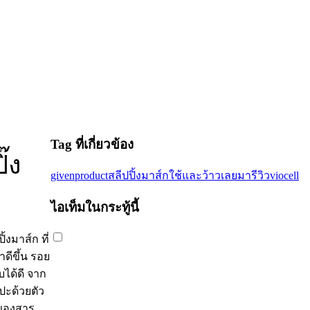
Tag ที่เกี่ยวข้อง
๊ง
givenproduct
สลีปปิ้งมาส์ก
ใช้และว้าวเลยมารีวิว
viocell
ไอเท็มในกระทู้นี้
้งมาส์ก ที่
าดีขึ้น รอย
ได้ดี จาก
ปะด้วยตัว
สมของสาร