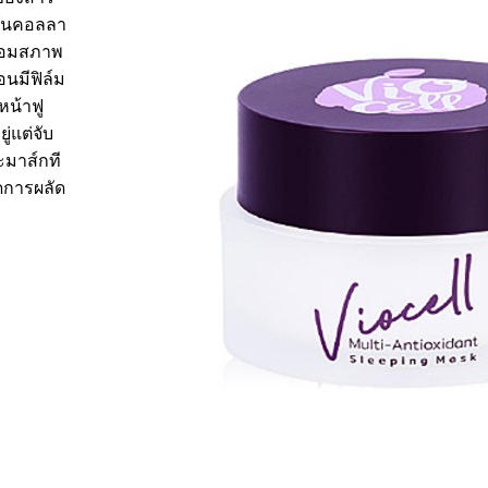
ตุ้นคอลลา
สื่อมสภาพ
อนมีฟิล์ม
หน้าฟู
่แต่จับ
จะมาส์กที
ิดการผลัด