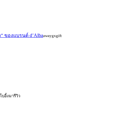
“ ของแบรนด์ d’Alba
awaygxgift
โบอิ้งมารีวิว