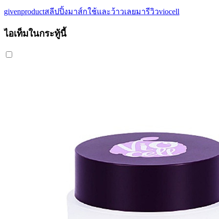
givenproduct
สลีปปิ้งมาส์ก
ใช้และว้าวเลยมารีวิว
viocell
ไอเท็มในกระทู้นี้