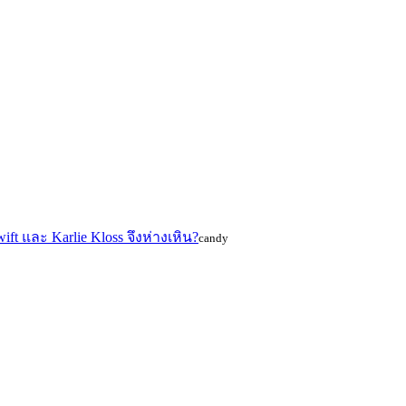
t และ Karlie Kloss จึงห่างเหิน?
candy