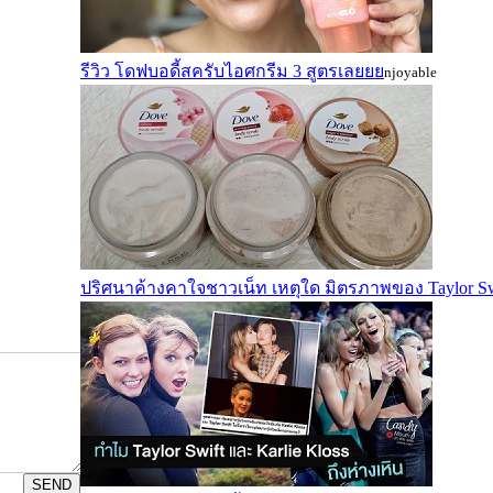
รีวิว โดฟบอดี้สครับไอศกรีม 3 สูตรเลยยย
njoyable
ปริศนาค้างคาใจชาวเน็ท เหตุใด มิตรภาพของ Taylor Swif
SEND