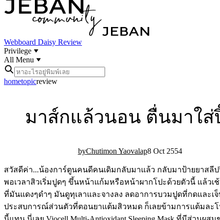
Webboard
Daisy Review
Privilege
All Menu
home
topic
review
มาส์กแล้วนอน ตื่นมาใส่ปิ
Chutimon Yaovalap
8 Oct 25
5
4
สวัสดีค่า...น้องการ์ตูนคนดีคนเดิมกลับมาแล้ว กลับมาป้ายยาสลีปปิ
พอเวลาสิวเริ่มปูดๆ ขึ้นหน้าแก้มหรือหน้าผากโปะด้วยตัวนี้ แล้วเช้
ที่มันแดงๆดำๆ มันดูทุเลาและจางลง ลดอาการบวมปูดที่กดและเจ็บ
ประสบการณ์ส่วนตัวที่ตอนยาแต้มสิวหมด ก็เลยข้ามการแต้มละโ
นี้แทน นี่เลย Viocell Multi-Antioxidant Sleeping Mask ที่มีส่วนผ