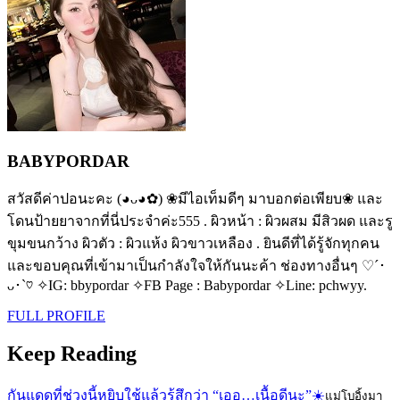
BABYPORDAR
สวัสดีค่าปอนะคะ (◕ᴗ◕✿) ❀มีไอเท็มดีๆ มาบอกต่อเพียบ❀ และ
โดนป้ายยาจากที่นี่ประจำค่ะ555 . ผิวหน้า : ผิวผสม มีสิวผด และรู
ขุมขนกว้าง ผิวตัว : ผิวแห้ง ผิวขาวเหลือง . ยินดีที่ได้รู้จักทุกคน
และขอบคุณที่เข้ามาเป็นกำลังใจให้กันนะค้า ช่องทางอื่นๆ ♡´･
ᴗ･`♡ ✧IG: bbypordar ✧FB Page : Babypordar ✧Line: pchwyy.
FULL PROFILE
Keep Reading
กันแดดที่ช่วงนี้หยิบใช้แล้วรู้สึกว่า “เออ…เนื้อดีนะ”☀️
แม่โบอิ้งมา