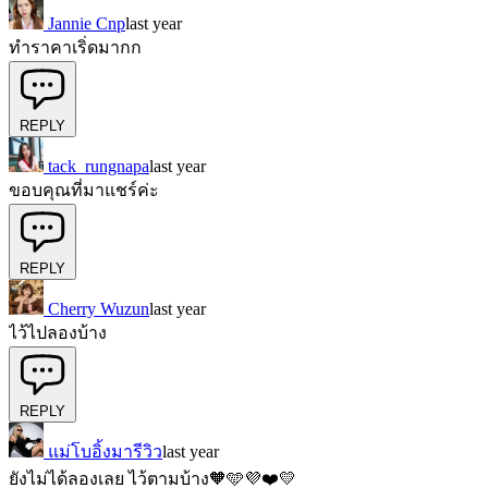
Jannie Cnp
last year
ทำราคาเริ่ดมากก
REPLY
tack_rungnapa
last year
ขอบคุณที่มาแชร์ค่ะ
REPLY
Cherry Wuzun
last year
ไว้ไปลองบ้าง
REPLY
แม่โบอิ้งมารีวิว
last year
ยังไม่ได้ลองเลย ไว้ตามบ้าง🧡🩵💜❤️💛