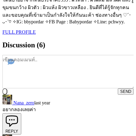
ขุมขนกว้าง ผิวตัว : ผิวแห้ง ผิวขาวเหลือง . ยินดีที่ได้รู้จักทุกคน
และขอบคุณที่เข้ามาเป็นกำลังใจให้กันนะค้า ช่องทางอื่นๆ ♡´･
ᴗ･`♡ ✧IG: bbypordar ✧FB Page : Babypordar ✧Line: pchwyy.
FULL PROFILE
Discussion (6)
SEND
Nana_zero
last year
อยากลองเลยค่า
REPLY