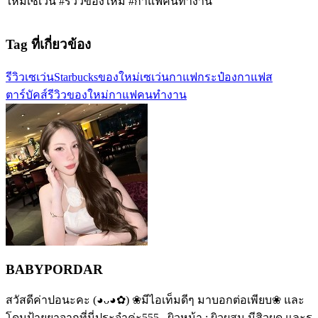
ใหม่เซเว่น #รีวิวของใหม่ #กาแฟคนทำงาน
Tag ที่เกี่ยวข้อง
รีวิวเซเว่น
Starbucks
ของใหม่เซเว่น
กาแฟกระป๋อง
กาแฟส
ตาร์บัคส์
รีวิวของใหม่
กาแฟคนทำงาน
BABYPORDAR
สวัสดีค่าปอนะคะ (◕ᴗ◕✿) ❀มีไอเท็มดีๆ มาบอกต่อเพียบ❀ และ
โดนป้ายยาจากที่นี่ประจำค่ะ555 . ผิวหน้า : ผิวผสม มีสิวผด และรู