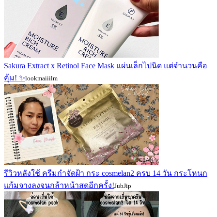
Sakura Extract x Retinol Face Mask แผ่นเล็กไปนิด แต่จำนวนคือ
คุ้ม! ✨
lookmaiiilm
รีวิวหลังใช้ ครีมกำจัดฝ้า กระ cosmelan2 ครบ 14 วัน กระโหนก
แก้มจางลงจนกล้าหน้าสดอีกครั้ง!
JubJip