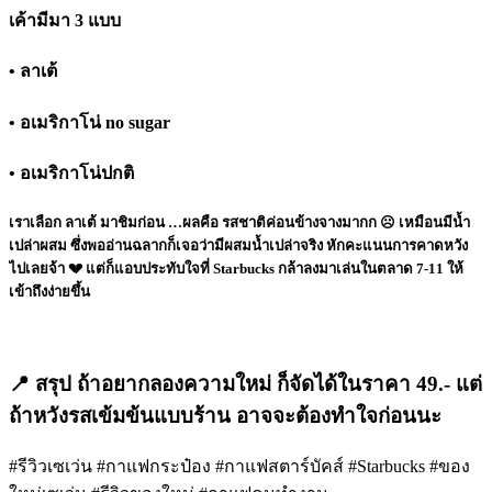
เค้ามีมา 3 แบบ
• ลาเต้
• อเมริกาโน่ no sugar
• อเมริกาโน่ปกติ
เราเลือก ลาเต้ มาชิมก่อน …ผลคือ รสชาติค่อนข้างจางมากก ☹️ เหมือนมีน้ำ
เปล่าผสม ซึ่งพออ่านฉลากก็เจอว่ามีผสมน้ำเปล่าจริง หักคะแนนการคาดหวัง
ไปเลยจ้า 💔 แต่ก็แอบประทับใจที่ Starbucks กล้าลงมาเล่นในตลาด 7-11 ให้
เข้าถึงง่ายขึ้น
📍 สรุป ถ้าอยากลองความใหม่ ก็จัดได้ในราคา 49.- แต่
ถ้าหวังรสเข้มข้นแบบร้าน อาจจะต้องทำใจก่อนนะ
#รีวิวเซเว่น #กาแฟกระป๋อง #กาแฟสตาร์บัคส์ #Starbucks #ของ