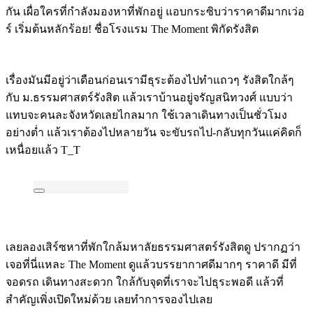
กัน เผื่อใครที่กำลังมองหาที่พักอยู่ แอบกระซิบว่าราคาดีมากเว่อ
ร์ เริ่มต้นหลักร้อย! ชื่อโรงแรม The Moment พิกัดรังสิต
เรื่องมันมีอยู่ว่าเดือนก่อนเรามีธุระต้องไปทำแถวๆ รังสิตใกล้ๆ
กับ ม.ธรรมศาสตร์รังสิต แล้วเราบ้านอยู่จรัญสนิทวงศ์ แบบว่า
แทบจะคนละจังหวัดเลยไกลมาก ใช้เวลาเดินทางเป็นชั่วโมง
อย่างต่ำ แล้วเราต้องไปหลายวัน จะขับรถไป-กลับทุกวันแค่คิดก็
เหนื่อยแล้ว T_T
เลยลองเสิร์ซหาที่พักใกล้มหาลัยธรรมศาสตร์รังสิตดู ปรากฏว่า
เจอที่นี่แหละ The Moment ดูแล้วบรรยากาศดีมากๆ ราคาดี มีที่
จอดรถ เดินทางสะดวก ใกล้กับจุดที่เราจะไปธุระพอดี แล้วที่
สำคัญเพิ่งเปิดใหม่ด้วย เลยทำการจองไปเลย