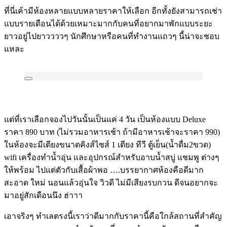
ที่นี่เค้ามีห้องหลายแบบหลายราคาให้เลือก อีกทั้งยังสามารถเช่า
แบบรายเดือนได้ด้วยเหมาะมากกับคนที่อยากมาพักแบบระยะ
ยาวอยู่ไปยาววววๆ นักศึกษาหรือคนที่ทำงานแถวๆ นี้น่าจะชอบ
แหละ
แต่ที่เราเลือกจองไปวันนั้นเป็นแค่ 4 วัน เป็นห้องแบบ Deluxe
ราคา 890 บาท (ไม่รวมอาหารเช้า ถ้ามีอาหารเช้าจะราคา 990)
ในห้องจะมีเตียงขนาดคิงส์ไซส์ 1 เตียง ทีวี ตู้เย็น(น้ำดื่ม2ขวด)
wifi เครื่องทำน้ำอุ่น และอุปกรณ์สำหรับอาบน้ำสบู่ แชมพู ต่างๆ
ให้พร้อม ไปแต่ตัวกับเสื้อผ้าพอ ….บรรยากาศห้องคือดีมาก
สะอาด ใหม่ นอนแล้วอุ่นใจ วิวดี ไม่มีเสียงรบกวน ดีจนอยากจะ
มาอยู่สักเดือนนึง ฮ่าาา
เอาจริงๆ ทำเลตรงนี้เราว่าดีมากกับราคานี้คือใกล้สถานที่สำคัญ