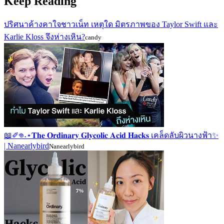
Keep Reading
ปริศนาค้างคาใจชาวเน็ท เหตุใด มิตรภาพของ Taylor Swift และ
Karlie Kloss จึงห่างเหิน?
candy
📖✐𖦹˖⋆𝐓𝐡𝐞 𝐎𝐫𝐝𝐢𝐧𝐚𝐫𝐲 𝐆𝐥𝐲𝐜𝐨𝐥𝐢𝐜 𝐀𝐜𝐢𝐝 𝐇𝐚𝐜𝐤𝐬 เคล็ดลับผิวนางฟ้า✨
| Nanearlybird
Nanearlybird