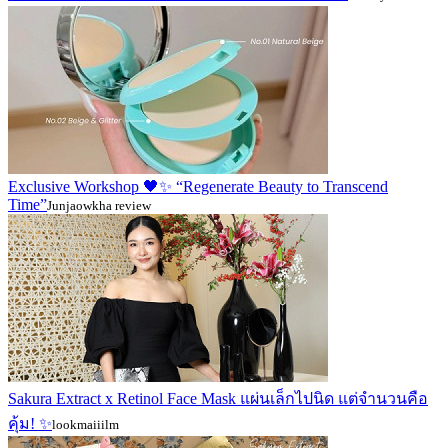
Exclusive Workshop 🖤✨ “Regenerate Beauty to Transcend
Time”
Junjaowkha review
Sakura Extract x Retinol Face Mask แผ่นเล็กไปนิด แต่จำนวนคือ
คุ้ม! ✨
lookmaiiilm