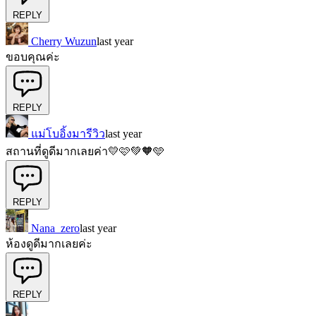
REPLY
Cherry Wuzun
last year
ขอบคุณค่ะ
REPLY
แม่โบอิ้งมารีวิว
last year
สถานที่ดูดีมากเลยค่า💛🩷💚🧡🩵
REPLY
Nana_zero
last year
ห้องดูดีมากเลยค่ะ
REPLY