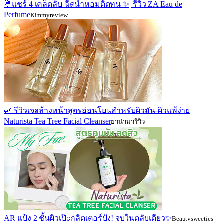
💐แชร์ 4 เคล็ดลับ ฉีดน้ำหอมติดทน ✨| รีวิว ZA Eau de
Perfume
Kimmyreview
🌿 รีวิวเจลล้างหน้าสูตรอ่อนโยนสำหรับผิวมัน-ผิวแพ้ง่าย
Naturista Tea Tree Facial Cleanser
ยาน่ามารีวิว
AR แป้ง 2 ชั้นผิวเป๊ะกลิตเตอร์ปัง! จบในตลับเดียว✨
Beautysweeties