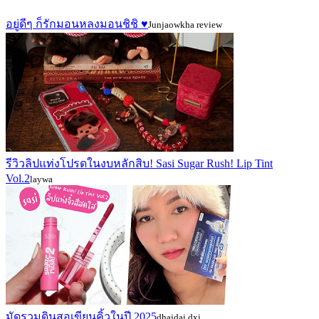
อยู่ดีๆ ก็รักมอนหลงมอนชิชิ ♥️
Junjaowkha review
รีวิวลิปแท่งโปรดในงบหลักสิบ! Sasi Sugar Rush! Lip Tint
Vol.2
laywa
มัดรวมดินสอเขียนคิ้วในปี 2025
dhaidai dxi