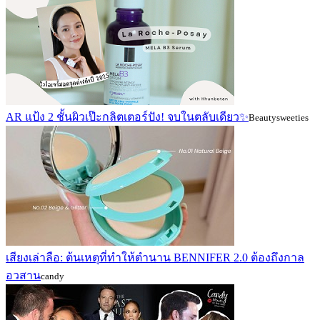
AR แป้ง 2 ชั้นผิวเป๊ะกลิตเตอร์ปัง! จบในตลับเดียว✨
Beautysweeties
เสียงเล่าลือ: ต้นเหตุที่ทำให้ตำนาน BENNIFER 2.0 ต้องถึงกาล
อวสาน
candy