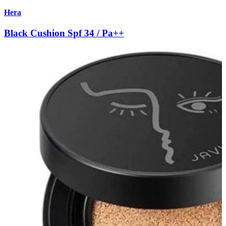
Hera
Black Cushion Spf 34 / Pa++