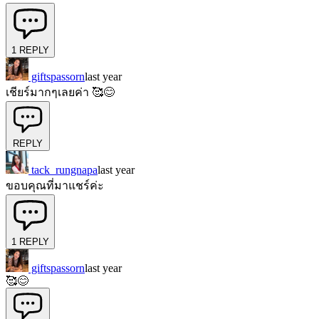
1
REPLY
giftspassorn
last year
เชียร์มากๆเลยค่า 🥰😊
REPLY
tack_rungnapa
last year
ขอบคุณที่มาแชร์ค่ะ
1
REPLY
giftspassorn
last year
🥰😊