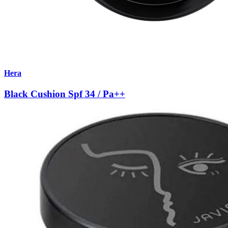
Hera
Black Cushion Spf 34 / Pa++