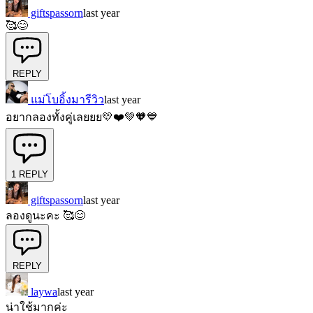
giftspassorn
last year
🥰😊
REPLY
แม่โบอิ้งมารีวิว
last year
อยากลองทั้งคู่เลยยย💛❤️💚🧡💙
1
REPLY
giftspassorn
last year
ลองดูนะคะ 🥰😊
REPLY
laywa
last year
น่าใช้มากค่ะ