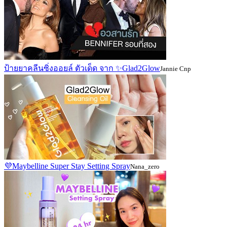
ป้ายยาคลีนซิ่งออยล์ ตัวเด็ด จาก ✨Glad2Glow
Jannie Cnp
💜Maybelline Super Stay Setting Spray
Nana_zero