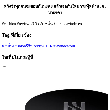
หวังว่าทุกคนจะชอบกันนะคะ แล้วเจอกันใหม่กระทู้หน้านะคะ
บายๆค่า
#cushion #review #รีวิว #คุชชั่น #hera #javindeseoul
Tag ที่เกี่ยวข้อง
คุชชั่น
Cushion
รีวิว
Review
HERA
javindeseoul
ไอเท็มในกระทู้นี้