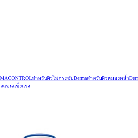
RMACONTROL
สำหรับผิวไม่กระชับDerma
สำหรับผิวหมองคล้ำDer
ต้วงแขนแข็งแรง