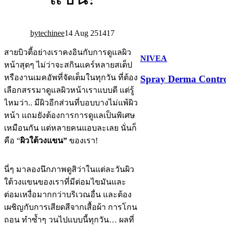
techinee
14 Aug 25
14
17
สายบิวตี้อย่างเราคงอินกับการดูแลผิว
NIVEA
หน้าสุดๆ ไม่ว่าจะสกินแคร์หลายสเต็ป
หรืองานเมคอัพที่จัดเต็มในทุกวัน ที่ต้อง
Spray Derma Contro
เลือกสรรมาดูแลผิวหน้าเราแบบดี แต่รู้
ไหมว่า.. มีผิวอีกส่วนที่บอบบางไม่แพ้ผิว
หน้า แถมยังต้องการการดูแลเป็นพิเศษ
เหมือนกัน แต่หลายคนแอบละเลย นั่นก็
คือ “
ผิวใต้วงแขน”
ของเรา!
นี่ๆ มาลองนึกภาพดูสิว่าในแต่ละวันผิว
ใต้วงแขนของเราที่มีต่อมไขมันและ
ต่อมเหงื่อมากกว่าบริเวณอื่น และต้อง
เผชิญกับการเสียดสีจากเสื้อผ้า การโกน
ถอน ทำซ้ำๆ วนไปแบบนี้ทุกวัน… ผลที่