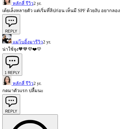
หลักสี่ รีวิว
2 yr.
เต้ยเล็งหลายตัว แต่เริ่มที่ลิปก่อน เห็นมี SPF ด้วยงับ อยากลอง
REPLY
แม่โบอิ้งมารีวิว
2 yr.
น่าใช้จุง🧡💙💜❤️💛
1
REPLY
หลักสี่ รีวิว
2 yr.
กดมาตัวแรก ปลื้มนะ
REPLY