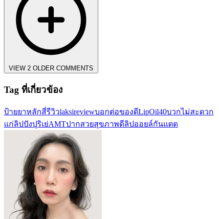
VIEW 2 OLDER COMMENTS
Tag ที่เกี่ยวข้อง
ป้ายยา
หลักสี่รีวิว
laksireview
บอกต่อของดี
LipOil
40บวกไม่สะดวก
แก่
ลิปปังปุริเย่
AMT
ปากสวยสุขภาพดี
ลิปออยล์กันแดด