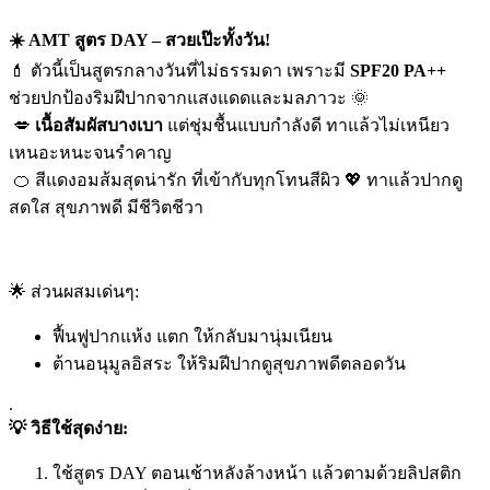
☀️ AMT
สูตร DAY –
สวยเป๊ะทั้งวัน!
💄 ตัวนี้เป็นสูตรกลางวันที่ไม่ธรรมดา เพราะมี
SPF20 PA++
ช่วยปกป้องริมฝีปากจากแสงแดดและมลภาวะ 🌞
💋
เนื้อสัมผัสบางเบา
แต่ชุ่มชื้นแบบกำลังดี ทาแล้วไม่เหนียว
เหนอะหนะจนรำคาญ
🍊 สีแดงอมส้มสุดน่ารัก ที่เข้ากับทุกโทนสีผิว 💖 ทาแล้วปากดู
สดใส สุขภาพดี มีชีวิตชีวา
🌟 ส่วนผสมเด่นๆ:
ฟื้นฟูปากแห้ง แตก ให้กลับมานุ่มเนียน
ต้านอนุมูลอิสระ ให้ริมฝีปากดูสุขภาพดีตลอดวัน
.
💡
วิธีใช้สุดง่าย:
ใช้สูตร DAY ตอนเช้าหลังล้างหน้า แล้วตามด้วยลิปสติก