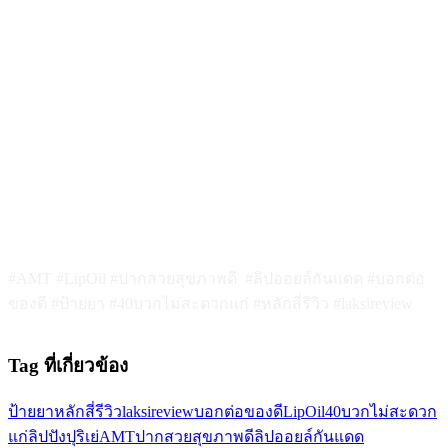
#AMT #LipOil #ปากสวยสุขภาพดี #ลิปออยล์กันแดด #บอกต่อ
ของดี #ป้ายยา #40บวกไม่สะดวกแก่ #หลักสี่รีวิว #laksireview
Tag ที่เกี่ยวข้อง
ป้ายยา
หลักสี่รีวิว
laksireview
บอกต่อของดี
LipOil
40บวกไม่สะดวก
แก่
ลิปปังปุริเย่
AMT
ปากสวยสุขภาพดี
ลิปออยล์กันแดด