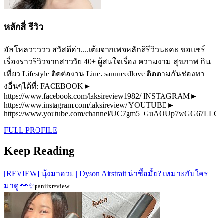
หลักสี่ รีวิว
ฮัลโหลววววว สวัสดีค่า....เต้ยจากเพจหลักสี่รีวิวนะคะ ขอแชร์
เรื่องราวรีวิวจากสาววัย 40+ ผู้สนใจเรื่อง ความงาม สุขภาพ กิน
เที่ยว Lifestyle ติดต่องาน Line: saruneedlove ติดตามกันช่องทา
งอื่นๆได้ที่: FACEBOOK►
https://www.facebook.com/laksireview1982/ INSTAGRAM►
https://www.instagram.com/laksireview/ YOUTUBE►
https://www.youtube.com/channel/UC7gm5_GuAOUp7wGG67L
FULL PROFILE
Keep Reading
[REVIEW] นุ้งมาอวย | Dyson Airstrait น่าซื้อมั้ย? เหมาะกับใคร
มาดู 👀✨
paniixreview