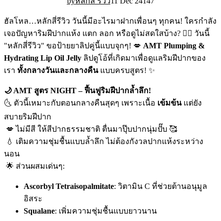
11 Dec 24
14
7
หลักสี่ รีวิว
ฮัลโหล…หลักสี่รีวิว วันนี้มีอะไรมาฝากเพื่อนๆ ทุกคน! ใครกำลัง
เจอปัญหาริมฝีปากแห้ง แตก ลอก หรือดูไม่สดใสบ้าง? 🙋‍♀️ วันนี้
"หลักสี่รีวิว" ขอป้ายยาลิปคู่นี้แบบจุกๆ! 💋
AMT Plumping &
Hydrating Lip Oil Jelly
ลิปดูโอ้ที่เกิดมาเพื่อดูแลริมฝีปากของ
เรา
ทั้งกลางวันและกลางคืน
แบบครบสูตร! ✨
🌙 AMT
สูตร NIGHT –
ฟื้นฟูริมฝีปากล้ำลึก!
🌜 ตัวนี้เหมาะกับตอนกลางคืนสุดๆ เพราะเนื้อ
เข้มข้น
แต่ยัง
สบายริมฝีปาก
💋 ไม่มีสี ให้สีปากธรรมชาติ ตื่นมาปุ๊บปากนุ่มปั๊บ 🥰
💧 เติมความชุ่มชื้นแบบล้ำลึก ไม่ต้องกังวลปากแห้งระหว่าง
นอน
🌟 ส่วนผสมเด่นๆ:
Ascorbyl Tetraisopalmitate
: วิตามิน C ที่ช่วยต้านอนุมูล
อิสระ
Squalane
: เพิ่มความชุ่มชื้นแบบยาวนาน