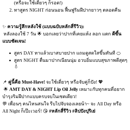
(หรือจะใช้เดี่ยวๆ ก็รอด!)
ทาสูตร NIGHT ก่อนนอน ฟื้นฟูริมฝีปากยาวๆ ตลอดคืน
✨
ความรู้สึกหลังใช้ (แบบฉบับหลักสี่รีวิว):
หลังลองใช้ 7 วัน 🌟 บอกเลยว่าปากที่เคยแห้ง ลอก แตก
ดีขึ้น
แบบชัดเจน!
สูตร DAY ทาแล้วเบาสบายปาก แถมดูสดใสขึ้นทันที 🍊
สูตร NIGHT ตื่นมาปากเนียนนุ่ม อวบอิ่มแบบสุขภาพดีสุดๆ
💧
📌
คู่นี้คือ Must-Have!
จะใช้เดี่ยวๆ หรือจับคู่ก็ปัง! 💖
🌟
AMT DAY & NIGHT Lip Oil Jelly
เหมาะกับทุกคนที่อยาก
บำรุงริมฝีปากแบบครบจบในเซตเดียว!
💬 เพื่อนๆ คนไหนสนใจ รีบไปจับจองเลยน้า~ จะ All Day หรือ
All Night ก็เป๊ะเวอร์! 😘
#
หลักสี่รีวิว #
ลิปปังปุริเย่