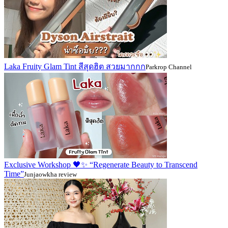
Laka Fruity Glam Tint สีสุดฮิต สวยมากกก
Parkrop Channel
Exclusive Workshop 🖤✨ “Regenerate Beauty to Transcend
Time”
Junjaowkha review