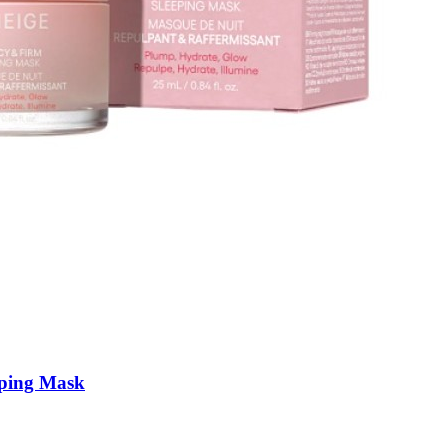
CreamSkin
ping Mask