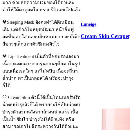
มาก ช่วยลดความบวมของใต้ตาและ
ทำให้ใต้ตาดูสดใส ทรายรีวิวแยกไปแล้ว
💗Sleeping Mask ยังคงทำได้ดีเหมือน
Laneige
เดิม แต่เค้าก็ไม่หยุดพัฒนา หน้าอิ่มฟู
Cream Skin Cerapep
สดชื่น สดใส และกลิ่นหอมมาก จะมีเม็ด
สีขาวๆเล็กแตกตัวซึมลงผิวไว
💗 Lip Treatment เป็นตัวที่ชอบรองลงมา
เนื้อจะแตกต่างจากรุ่นก่อนๆคือมาในรูป
แบบเนื้อเจลใสๆ แต่ไม่หนึบ เนื้อจะลื่นๆ
ฉ่ำปาก ทาเป็นกลอสได้ หรือจะบำรุง
ก็ได้
🤍 Cream Skin ตัวนี้ใช้เป็นโทนเนอร์หรือ
น้ำตบบำรุงผิวก็ได้ ทรายจะใช้เป็นนำตบ
บำรุงตัวอรกหลังจากล้างหน้าเสร็จ เนื้อ
เป็นน้ำ ซึมไว บำรุงไม่ให้ผิวแห้ง หรือ
สามารถเอาไปฉีดระหว่างวันได้ด้วยนะ