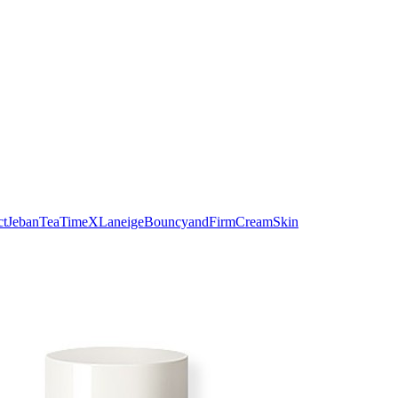
ct
JebanTeaTimeXLaneige
BouncyandFirm
CreamSkin