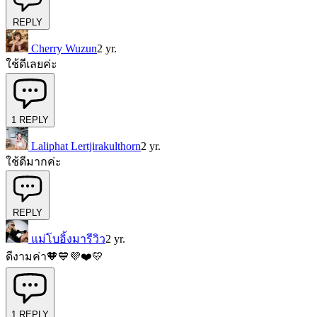
REPLY
Cherry Wuzun
2 yr.
ใช้ดีเลยค่ะ
1
REPLY
Laliphat Lertjirakulthorn
2 yr.
ใช้ดีมากค่ะ
REPLY
แม่โบอิ้งมารีวิว
2 yr.
ดีงามค่า🧡💙💜❤️💛
1
REPLY