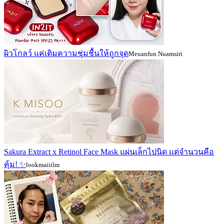
ผิวโกลว์ แค่เติมความชุ่มชื้นให้ถูกจุด
Meuanfun Nuamsiri
Sakura Extract x Retinol Face Mask แผ่นเล็กไปนิด แต่จำนวนคือ
คุ้ม! ✨
lookmaiiilm