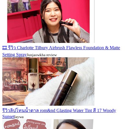
🎞️ รีวิว Charlotte Tilbury Airbrush Flawless Foundation & Matte
Setting Spray
Junjaowkha review
รีวิวลิปโทนน้ำตาล rom&nd Glasting Water Tint สี 17 Woody
Sunset
laywa