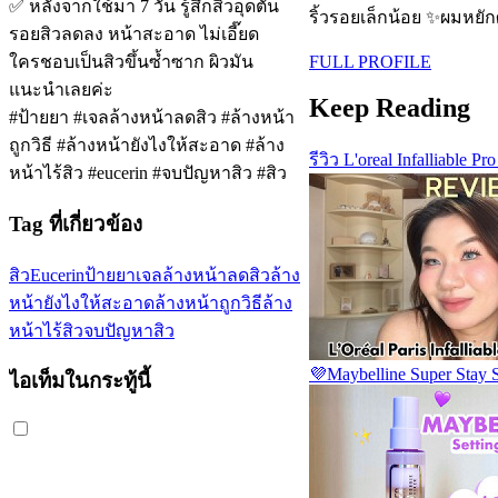
✅ หลังจากใช้มา 7 วัน รู้สึกสิวอุดตัน
ริ้วรอยเล็กน้อย ✨ผมหยัก
รอยสิวลดลง หน้าสะอาด ไม่เอี๊ยด
FULL PROFILE
ใครชอบเป็นสิวขึ้นซ้ำซาก ผิวมัน
แนะนำเลยค่ะ
Keep Reading
#ป้ายยา #เจลล้างหน้าลดสิว #ล้างหน้า
ถูกวิธี #ล้างหน้ายังไงให้สะอาด #ล้าง
รีวิว L'oreal Infalliabl
หน้าไร้สิว #eucerin #จบปัญหาสิว #สิว
Tag ที่เกี่ยวข้อง
สิว
Eucerin
ป้ายยา
เจลล้างหน้าลดสิว
ล้าง
หน้ายังไงให้สะอาด
ล้างหน้าถูกวิธี
ล้าง
หน้าไร้สิว
จบปัญหาสิว
💜Maybelline Super Stay S
ไอเท็มในกระทู้นี้