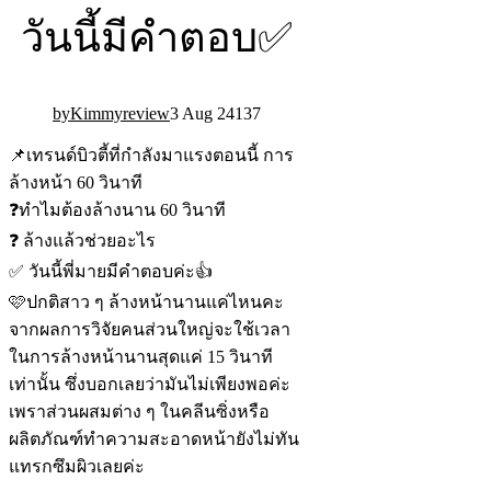
วันนี้มีคำตอบ✅
Kimmyreview
3 Aug 24
13
7
📌เทรนด์บิวตี้ที่กำลังมาแรงตอนนี้ การ
ล้างหน้า 60 วินาที
❓ทำไมต้องล้างนาน 60 วินาที
❓ ล้างแล้วช่วยอะไร
✅ วันนี้พี่มายมีคำตอบค่ะ👍
🩷ปกติสาว ๆ ล้างหน้านานแค่ไหนคะ
จากผลการวิจัยคนส่วนใหญ่จะใช้เวลา
ในการล้างหน้านานสุดแค่ 15 วินาที
เท่านั้น ซึ่งบอกเลยว่ามันไม่เพียงพอค่ะ
เพราส่วนผสมต่าง ๆ ในคลีนซิ่งหรือ
ผลิตภัณฑ์ทำความสะอาดหน้ายังไม่ทัน
แทรกซึมผิวเลยค่ะ