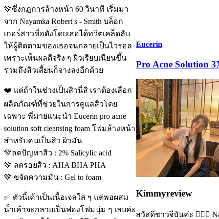
💚ซึ่งกฏการล้างหน้า 60 วินาที เริ่มมา
จาก Nayamka Robert s - Smith บล็อก
เกอร์สาวชื่อดังโดยเธอได้ทวิตเคล็ดลับ
Eucerin
ให้ผู้ติดตามของเธอจนกลายเป็นไวรอล
เพราะเห็นผลดีจริง ๆ ผิวเรียบเนียนขึ้น
Pro Acne Solution 3
รวมถึงสิวเสี้ยนก็จางลงอีกด้วย
❤️ แต่ถ้าในช่วงเป็นสิวนี่สิ เราต้องเลือก
ผลิตภัณฑ์ที่ช่วยในการดูแลสิวโดย
เฉพาะ พี่มายแนะนำ Eucerin pro acne
solution soft cleansing foam โฟมล้างหน้า
สำหรับคนเป็นสิว ผิวมัน
💚ลดปัญหาสิว : 2% Salicylic acid
💚 ลดรอยสิว : AHA BHA PHA
💚 ขจัดความมัน : Gel to foam
Kimmyreview
✅ ตัวนี้เค้าเป็นเนื้อเจลใส ๆ แต่พอผสม
น้ำเค้าจะกลายเป็นฟองโฟมนุ่ม ๆ เลยค่ะ
สวัสดีชาวจีบันค่ะ 👱🏻‍