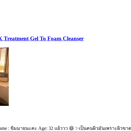
X Treatment Gel To Foam Cleanser
♀️ Name : ขิมมายนะคะ Age: 32 แย้ววว 😄 ✨เป็นคนผิวมันเพราะผิวขาด