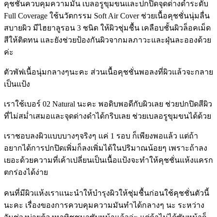
คุชชั่นควบคุมความมัน เบลอรูขุมขนและปกปิดจุดด่างดำระดับ
Full Coverage ใช้นวัตกรรม Soft Air Cover ช่วยเนื้อคุชชั่นนุ่มลื่น
สบายผิว มีไฮยาลูรอน 3 ชนิด ให้ผิวชุ่มชื้น เคลือบชั้นผิวล็อคเม็ด
สีให้ติดทน และยังช่วยป้องกันผิวจากมลภาวะและฝุ่นละอองด้วย
ค่ะ
ตัวพัฟเนื้อนุ่มกลางๆนะคะ ส่วนเนื้อคุชชั่นพอลงที่ผิวแล้วจะกลาย
เป็นแป้ง
เราใช้เบอร์ 02 Natural นะคะ พอดิบพอดีกับผิวเลย ช่วยปกปิดสีผิว
ที่ไม่สม่ำเสมอและจุดด่างดำได้กริบเลย ช่วยเบลอรูขุมขนได้ด้วย
เราชอบลงผิวแบบบางๆจริงๆ แค่ 1 รอบ ก็เพียงพอแล้ว แต่ถ้า
อยากได้การปกปิดเพิ่มก็ลงเพิ่มได้ในปริมาณน้อยๆ เพราะถ้าลง
เยอะด้วยความที่เค้าเปลี่ยนเป็นเนื้อแป้งจะทำให้คุชชั่นแห้งแครก
ตกร่องได้ง่าย
คนที่มีผิวแห้งเราแนะนำให้บำรุงผิวให้ชุ่มชื้นก่อนใช้คุชชั่นตัวนี้
นะคะ เรื่องของการควบคุมความมันทำได้กลางๆ นะ ระหว่าง