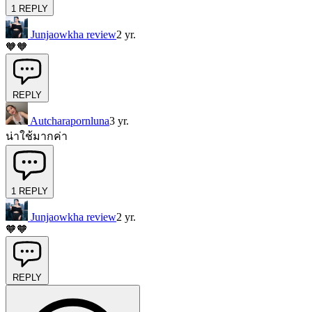
1
REPLY
Junjaowkha review
2 yr.
🧡🧡
REPLY
Autcharapornluna
3 yr.
น่าใช้มากค่า
1
REPLY
Junjaowkha review
2 yr.
🧡🧡
REPLY