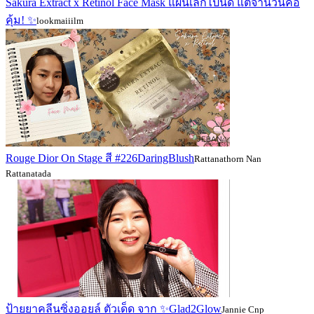
Sakura Extract x Retinol Face Mask แผ่นเล็กไปนิด แต่จำนวนคือ
คุ้ม! ✨
lookmaiiilm
Rouge Dior On Stage สี #226DaringBlush
Rattanathorn Nan
Rattanatada
ป้ายยาคลีนซิ่งออยล์ ตัวเด็ด จาก ✨Glad2Glow
Jannie Cnp