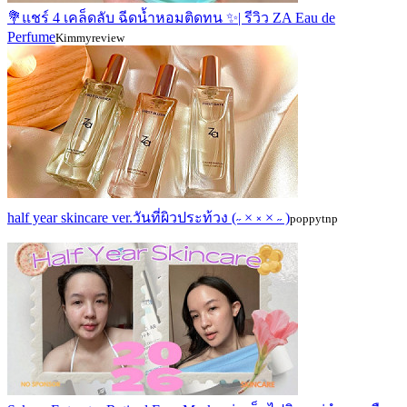
💐แชร์ 4 เคล็ดลับ ฉีดน้ำหอมติดทน ✨| รีวิว ZA Eau de
Perfume
Kimmyreview
half year skincare ver.วันที่ผิวประท้วง (˶ × ༝ × ˶ )
poppytnp