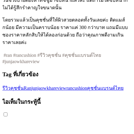
วันช่วงบ่ายต้องหาทิชชูมาซับหน้าแล้วล่ะ แต่ถ้าไม่ได้ซับหน้าก็
ไม่ได้รู้สึกรำคาญใจขนาดนั้น
โดยรวมแล้วเป็นคุชชั่นที่ให้ผิวสวยตลอดทั้งวันเลยค่ะ ติดแมส์
กน้อย มีความเป็นคราบน้อย ราคาแค่ 300 กว่าบาท แถมมีแบบ
ซองราคาหลักสิบให้ได้ลองก่อนด้วย ถือว่าคุณภาพดีงามเกิน
ราคาเลยค่ะ
#ran #rancushion #รีวิวคุชชั่น #คุชชั่นแบรนด์ไทย
#junjaowkhareview
Tag ที่เกี่ยวข้อง
รีวิวคุชชั่น
Ran
junjaowkhareview
rancushion
คุชชั่นแบรนด์ไทย
ไอเท็มในกระทู้นี้