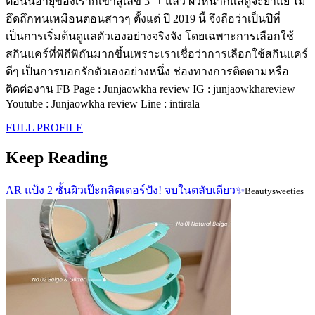
ตอนนี้อายุของเราก็เข้าสู่เลข 3++ แล้ว ผิวหน้าก็แลดูจะย่ำแย่ ไม่
อึดถึกทนเหมือนตอนสาวๆ ตั้งแต่ ปี 2019 นี้ จึงถือว่าเป็นปีที่
เป็นการเริ่มต้นดูแลตัวเองอย่างจริงจัง โดยเฉพาะการเลือกใช้
สกินแคร์ที่พิถีพิถันมากขึ้นเพราะเราเชื่อว่าการเลือกใช้สกินแคร์
ดีๆ เป็นการบอกรักตัวเองอย่างหนึ่ง ช่องทางการติดตามหรือ
ติดต่องาน FB Page : Junjaowkha review IG : junjaowkhareview
Youtube : Junjaowkha review Line : intirala
FULL PROFILE
Keep Reading
AR แป้ง 2 ชั้นผิวเป๊ะกลิตเตอร์ปัง! จบในตลับเดียว✨
Beautysweeties