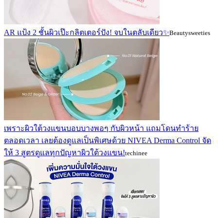
AR แป้ง 2 ชั้นผิวเป๊ะกลิตเตอร์ปัง! จบในตลับเดียว✨
Beautysweeties
เพราะผิวใต้วงแขนบอบบางพอๆ กับผิวหน้า แถมโดนทำร้าย
ตลอดเวลา เลยต้องดูแลเป็นพิเศษด้วย NIVEA Derma Control จัด
ให้ 3 สูตรดูแลทุกปัญหาผิวใต้วงแขน!
techinee