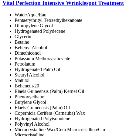
Vital Perfection Intensive Wrinklespot Treatment
Water/Aqua/Eau
Pentaerythrityl Tetraethylhexanoate
Dipropylene Glycol
Hydrogenated Polydecene
Glycerin
Betaine
Behenyl Alcohol
Dimethiconol
Potassium Methoxysalicylate
Petrolatum
Hydrogenated Palm Oil
Stearyl Alcohol
Maltitol
Beheneth-20
Elaeis Guineensis (Palm) Kernel Oil
Phenoxyethanol
Butylene Glycol
Elaeis Guineensis (Palm) Oil
Copernicia Cerifera (Carnauba) Wax
Hydrogenated Polyisobutene
Polyvinyl Alcohol
Microcrystalline Wax/Cera Microcristallina/Cire
Microcristalline