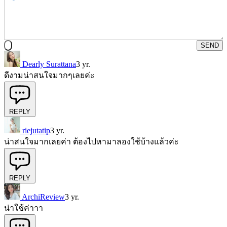
SEND
Dearly Surattana
3 yr.
ดีงามน่าสนใจมากๆเลยค่ะ
REPLY
riejutatip
3 yr.
น่าสนใจมากเลยค่า ต้องไปหามาลองใช้บ้างแล้วค่ะ
REPLY
ArchiReview
3 yr.
น่าใช้ค่าาา