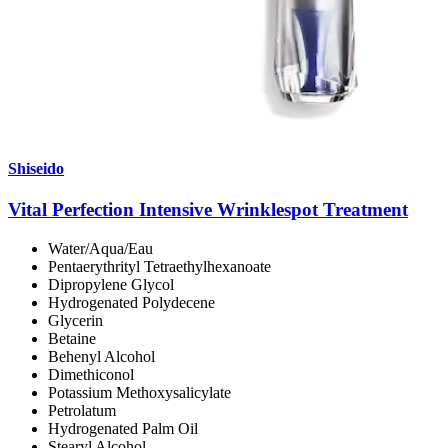
Shiseido
Vital Perfection Intensive Wrinklespot Treatment
Water/Aqua/Eau
Pentaerythrityl Tetraethylhexanoate
Dipropylene Glycol
Hydrogenated Polydecene
Glycerin
Betaine
Behenyl Alcohol
Dimethiconol
Potassium Methoxysalicylate
Petrolatum
Hydrogenated Palm Oil
Stearyl Alcohol