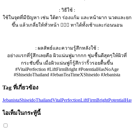
: วิธีใช้ :
ใช้ในจุดที่มีปัญหา เช่น ใต้ตา ร่องแก้ม และหน้าผาก นวดและยก
ขึ้น แล้วเกลี่ยให้ทั่วหน้า 🧏🏻‍♀️ ทาได้ทั้งเช้าและก่อนนอน
: ผลลัพธ์และความรู้สึกหลังใช้ :
อย่างแรกที่รู้สึกเลยคือ ผิวแน่นฟูมากกก ชุ่มชื้นดีสุดๆให้ผิวที่
กระชับขึ้น เมื่อผิวแน่นฟูก็รู้สึกว่าริ้วรอยตื้นขึ้น
#VitalPerfection #LiftFirmBright #PotentialHasNoAge
#ShiseidoThailand #JebanTeaTimeXShiseido #Jebanista
Tag ที่เกี่ยวข้อง
Jebanista
ShiseidoThailand
VitalPerfection
LiftFirmBright
PotentialHa
ไอเท็มในกระทู้นี้