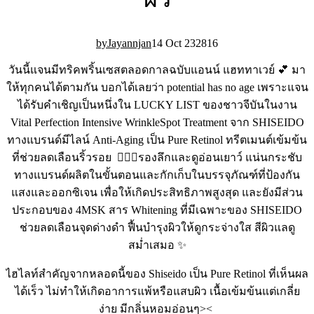
Jayannjan
14 Oct 23
28
16
วันนี้แจนมีทริคพริ้นเซสตลอดกาลฉบับแอนน์ แฮททาเวย์ 💕 มา
ให้ทุกคนได้ตามกัน บอกได้เลยว่า potential has no age เพราะแจน
ได้รับคำเชิญเป็นหนึ่งใน LUCKY LIST ของชาวจีบันในงาน
Vital Perfection Intensive WrinkleSpot Treatment จาก SHISEIDO
ทางแบรนด์มีไลน์ Anti-Aging เป็น Pure Retinol ทรีตเมนต์เข้มข้น
ที่ช่วยลดเลือนริ้วรอย 🧏🏻‍♀️รองลึกและดูอ่อนเยาว์ แน่นกระชับ
ทางแบรนด์ผลิตในขั้นตอนและกักเก็บในบรรจุภัณฑ์ที่ป้องกัน
แสงและออกซิเจน เพื่อให้เกิดประสิทธิภาพสูงสุด และยังมีส่วน
ประกอบของ 4MSK สาร Whitening ที่มีเฉพาะของ SHISEIDO
ช่วยลดเลือนจุดด่างดำ ฟื้นบำรุงผิวให้ดูกระจ่างใส สีผิวแลดู
สม่ำเสมอ ✨
ไฮไลท์สำคัญจากหลอดนี้ของ Shiseido เป็น Pure Retinol ที่เห็นผล
ได้เร็ว ไม่ทำให้เกิดอาการแพ้หรือแสบผิว เนื้อเข้มข้นแต่เกลี่ย
ง่าย มีกลิ่นหอมอ่อนๆ><