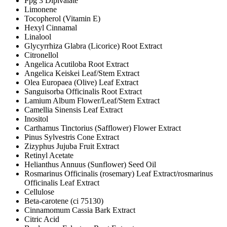
Ppg 3 Dipivalate
Limonene
Tocopherol (Vitamin E)
Hexyl Cinnamal
Linalool
Glycyrrhiza Glabra (Licorice) Root Extract
Citronellol
Angelica Acutiloba Root Extract
Angelica Keiskei Leaf/Stem Extract
Olea Europaea (Olive) Leaf Extract
Sanguisorba Officinalis Root Extract
Lamium Album Flower/Leaf/Stem Extract
Camellia Sinensis Leaf Extract
Inositol
Carthamus Tinctorius (Safflower) Flower Extract
Pinus Sylvestris Cone Extract
Zizyphus Jujuba Fruit Extract
Retinyl Acetate
Helianthus Annuus (Sunflower) Seed Oil
Rosmarinus Officinalis (rosemary) Leaf Extract/​rosmarinus
Officinalis Leaf Extract
Cellulose
Beta-carotene (ci 75130)
Cinnamomum Cassia Bark Extract
Citric Acid