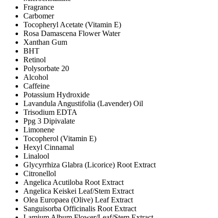
Fragrance
Carbomer
Tocopheryl Acetate (Vitamin E)
Rosa Damascena Flower Water
Xanthan Gum
BHT
Retinol
Polysorbate 20
Alcohol
Caffeine
Potassium Hydroxide
Lavandula Angustifolia (Lavender) Oil
Trisodium EDTA
Ppg 3 Dipivalate
Limonene
Tocopherol (Vitamin E)
Hexyl Cinnamal
Linalool
Glycyrrhiza Glabra (Licorice) Root Extract
Citronellol
Angelica Acutiloba Root Extract
Angelica Keiskei Leaf/Stem Extract
Olea Europaea (Olive) Leaf Extract
Sanguisorba Officinalis Root Extract
Lamium Album Flower/Leaf/Stem Extract