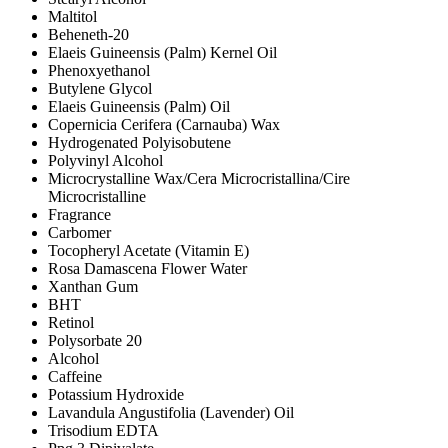
Maltitol
Beheneth-20
Elaeis Guineensis (Palm) Kernel Oil
Phenoxyethanol
Butylene Glycol
Elaeis Guineensis (Palm) Oil
Copernicia Cerifera (Carnauba) Wax
Hydrogenated Polyisobutene
Polyvinyl Alcohol
Microcrystalline Wax/Cera Microcristallina/Cire
Microcristalline
Fragrance
Carbomer
Tocopheryl Acetate (Vitamin E)
Rosa Damascena Flower Water
Xanthan Gum
BHT
Retinol
Polysorbate 20
Alcohol
Caffeine
Potassium Hydroxide
Lavandula Angustifolia (Lavender) Oil
Trisodium EDTA