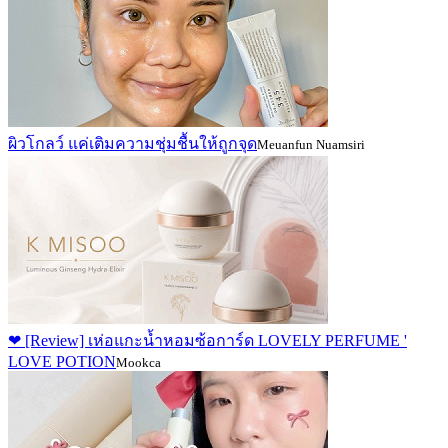
ผิวโกลว์ แค่เติมความชุ่มชื้นให้ถูกจุด
Meuanfun Nuamsiri
❤ [Review] เห่อแกะน้ำหอมซ้อการ์ด LOVELY PERFUME '
LOVE POTION
Mookca