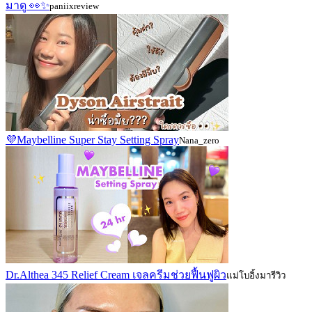
มาดู 👀✨
paniixreview
💜Maybelline Super Stay Setting Spray
Nana_zero
Dr.Althea 345 Relief Cream เจลครีมช่วยฟื้นฟูผิว
แม่โบอิ้งมารีวิว