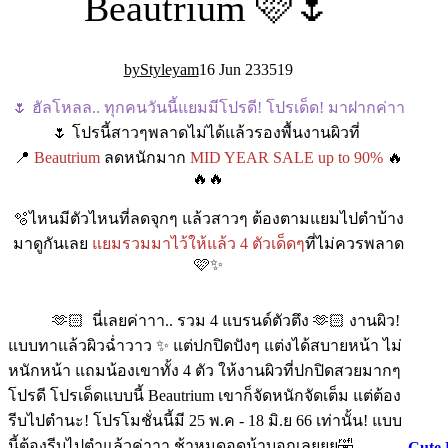
Beautrium 🩷🌷
Styleyam
16 Jun 23
35
19
🌷 ฮัลโหลล.. ทุกคนวันนี้แยมมีโปรดี! โปรเด็ด! มาฝากค่าา
🌷 โปรนี้สาวๆพลาดไม่ได้แล้วรองพื้นงานผิวที่
📍
Beautrium
ลดหนักมาก
MID YEAR SALE up to 90%
🔥
🔥🔥
🫧ไหนมีตัวไหนที่ลดจุกๆ แล้วสาวๆ ต้องตามแยมไปตำบ้าง
มาดูกันเลย
แยมรวมมาไว้ให้แล้ว 4 ตัวเด็ดๆ
ที่ไม่ควรพลาด
🩷✨
🫶🏻 นี่เลยค่าาา.. รวม 4 แบรนด์ตัวตึง 🫶🏻 งานผิว!
แบบทาแล้วผิวฉ่ำวาว ✨ แต่ปกปิดปังๆ แต่งได้สบายหน้า ไม่
หนักหน้า แถมน้องเขาทั้ง 4 ตัว ให้งานผิวที่ปกปิดสวยมากๆ
โปรดี โปรเด็ดแบบนี้ Beautrium เขาก็จัดหนักจัดเต็ม แต่ต้อง
รีบไปตำนะ! โปรโมชั่นนี้มี 25 พ.ค - 18 มิ.ย 66 เท่านั้น! แบบ
นี้ต้องรีบไปตำแล้วค่าาา ช้าหมดอดน้าบอกเลยยย🤣
Cute 