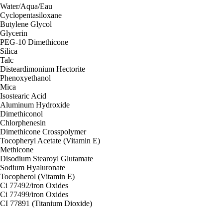
Water/Aqua/Eau
Cyclopentasiloxane
Butylene Glycol
Glycerin
PEG-10 Dimethicone
Silica
Talc
Disteardimonium Hectorite
Phenoxyethanol
Mica
Isostearic Acid
Aluminum Hydroxide
Dimethiconol
Chlorphenesin
Dimethicone Crosspolymer
Tocopheryl Acetate (Vitamin E)
Methicone
Disodium Stearoyl Glutamate
Sodium Hyaluronate
Tocopherol (Vitamin E)
Ci 77492/iron Oxides
Ci 77499/​iron Oxides
CI 77891 (Titanium Dioxide)