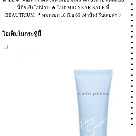
นี้ต้องรีบไปน้า✨ 🔥 โปร MID YEAR SALE ที่
BEAUTRIUM 📍 หมดเขต 18 มิ.ย 66 เท่านั้น! รีบเลยค่า✨
ไอเท็มในกระทู้นี้