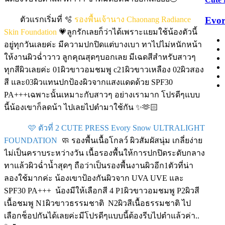
Evor
ตัวแรกเริ่มที่ 🫧
รองพื้นเจ้านาง Chaonang Radiance
Skin Foundation
💗ลูกรักเลยก็ว่าได้เพราะแยมใช้น้องตัวนี้
อยู่ทุกวันเลยค่ะ มีความปกปิดแต่บางเบา ทาไปไม่หนักหน้า
ให้งานผิวฉ่ำวาว ลูกคุณสุดๆบอกเลย มีเฉดสีสำหรับสาวๆ
ทุกสีผิวเลยค่ะ 01ผิวขาวอมชมพู c21ผิวขาวเหลือง 02ผิวสอง
สี และ03ผิวแทนปกป้องผิวจากแสงแดดด้วย SPF30
PA+++เฉพาะนั้นเหมาะกับสาวๆ อย่างเรามาก โปรดีๆแบบ
นี้น้องเขาก็ลดน้า ไปเลยไปตำมาใช้กัน ✨🫶🏻
🩷 ตัวที่ 2 CUTE PRESS Evory Snow ULTRALIGHT
FOUNDATION
🧼 รองพื้นเนื้อโกลว์ ผิวสัมผัสนุ่ม เกลี่ยง่าย
ไม่เป็นคราบระหว่างวัน เนื้อรองพื้นให้การปกปิดระดับกลาง
ทาแล้วผิวฉ่ำน้ำสุดๆ ถือว่าเป็นรองพื้นงานผิวอีก1ตัวที่น่า
ลองใช้มากค่ะ น้องเขาป้องกันผิวจาก UVA UVE และ
SPF30 PA+++ น้องมีให้เลือกสี 4 P1ผิวขาวอมชมพู P2ผิวสี
เนื้อชมพู N1ผิวขาวธรรมชาติ N2ผิวสีเนื้อธรรมชาติ ไป
เลือกช็อปกันได้เลยค่ะมีโปรดีๆแบบนี้ต้องรีบไปตำแล้วค่า..