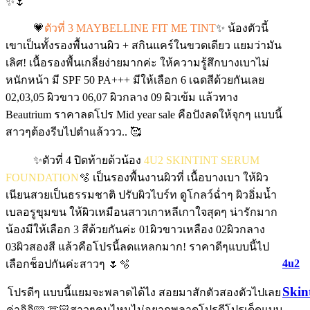
✨🌷
💗
ตัวที่ 3 MAYBELLINE FIT ME TINT
✨ น้องตัวนี้
เขาเป็นทั้งรองพื้นงานผิว + สกินแคร์ในขวดเดียว แยมว่ามัน
เลิศ! เนื้อรองพื้นเกลี่ยง่ายมากค่ะ ให้ความรู้สึกบางเบาไม่
หนักหน้า มี SPF 50 PA+++ มีให้เลือก 6 เฉดสีด้วยกันเลย
02,03,05 ผิวขาว 06,07 ผิวกลาง 09 ผิวเข้ม แล้วทาง
Beautrium ราคาลดโปร Mid year sale คือปังลดให้จุกๆ แบบนี้
สาวๆต้องรีบไปตำแล้ววว.. 🥰
✨ตัวที่ 4 ปิดท้ายด้วน้อง
4U2 SKINTINT SERUM
FOUNDATION
🫧 เป็นรองพื้นงานผิวที่ เนื้อบางเบา ให้ผิว
เนียนสวยเป็นธรรมชาติ ปรับผิวไบร์ท ดูโกลว์ฉ่ำๆ ผิวอิ่มน้ำ
เบลอรูขุมขน ให้ผิวเหมือนสาวเกาหลีเกาใจสุดๆ น่ารักมาก
น้องมีให้เลือก 3 สีด้วยกันค่ะ 01ผิวขาวเหลือง 02ผิวกลาง
03ผิวสองสี แล้วคือโปรนี้ลดแหลกมาก! ราคาดีๆแบบนี้ไป
4u2
เลือกช็อปกันค่ะสาวๆ 🌷🫧
Skin
โปรดีๆ แบบนี้แยมจะพลาดได้ไง สอยมาสักตัวสองตัวไปเลย
ค่าอิอิ🩷 🫶🏻สาวๆคนไหนไม่อยากพลาดโปรดีโปรเด็ดแบบ