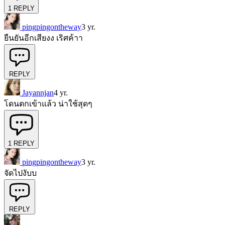
1
REPLY
pingpingontheway
3 yr.
ยืนยันอีกเสียงง เริศค้าา
REPLY
Jayannjan
4 yr.
โดนตกเข้าแล้ว น่าใช้สุดๆ
1
REPLY
pingpingontheway
3 yr.
จัดไปงับบ
REPLY