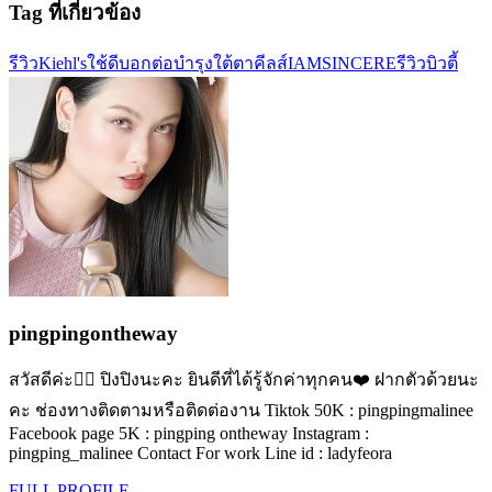
Tag ที่เกี่ยวข้อง
รีวิว
Kiehl's
ใช้ดีบอกต่อ
บำรุงใต้ตา
คีลส์
IAMSINCERE
รีวิวบิวตี้
pingpingontheway
สวัสดีค่ะ✋🏻 ปิงปิงนะคะ ยินดีที่ได้รู้จักค่าทุกคน❤️ ฝากตัวด้วยนะ
คะ ช่องทางติดตามหรือติดต่องาน Tiktok 50K : pingpingmalinee
Facebook page 5K : pingping ontheway Instagram :
pingping_malinee Contact For work Line id : ladyfeora
FULL PROFILE