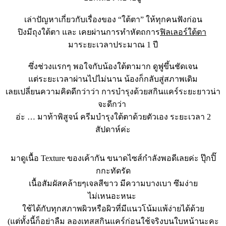
เล่าปัญหาเกี่ยวกับเรื่องของ “ใต้ตา” ให้ทุกคนฟังก่อน
ปิงมีถุงใต้ตา และ เคยผ่านการทำหัตถการ
ฟิลเลอร์ใต้ตา
มาระยะเวลาประมาณ 1 ปี
ซึ่งช่วงแรกๆ พอใจกับน้องใต้ตามาก ดูฟูขึ้นชัดเจน
แต่ระยะเวลาผ่านไปไม่นาน น้องก็กลับสู่สภาพเดิม
เลยเปลี่ยนความคิดดีกว่าว่า การบำรุงด้วยสกินแคร์ระยะยาวน่า
จะดีกว่า
อ่ะ … มาท้าพิสูจน์ ครีมบำรุงใต้ตาด้วยตัวเอง ระยะเวลา 2
สัปดาห์ค่ะ
มาดูเนื้อ Texture ของเค้ากัน ขนาดไซส์กำลังพอดีเลยค่ะ ปุ๊กปิ๊
กกะทัดรัด
เนื้อสัมผัสคล้ายๆเจลสีขาว มีความบางเบา ซึมง่าย
ไม่เหนอะหนะ
ใช้ได้กับทุกสภาพผิวหรือผิวที่มีแนวโน้มแพ้ง่ายได้ด้วย
(แต่ทั้งนี้ก็อย่าลืม ลองเทสสกินแคร์ก่อนใช้จริงบนใบหน้านะคะ