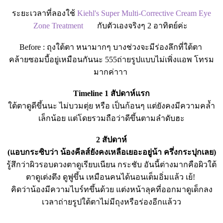
ระยะเวลาที่ลองใช้
Kiehl's Super Multi-Corrective Cream Eye
Zone
Treatment
กับตัวเองจริงๆ 2 อาทิตย์ค่ะ
Before : ถุงใต้ตา หนามากๆ บางช่วงจะมีร่องลึกที่ใต้ตา
คล้ายซอมบี้อยู่เหมือนกันนะ 555ถ่ายรูปแบบไม่เพิ่งแอพ โทรม
มากค่าาา
Timeline 1 สัปดาห์แรก
ใต้ตาดูดีขึ้นนะ ไม่บวมตุ่ย หรือ เป็นก้อนๆ แต่ยังคงมีความคล้ำ
เล็กน้อย แต่โดยรวมถือว่าดีขึ้นตามลำดับฮะ
2 สัปดาห์
(แอบกระซิบว่า น้องคีลส์ยังคงเหลือเยอะอยู่น้า ครึ่งกระปุกเลย)
รู้สึกว่าผิวรอบดวงตาดูเรียบเนียน กระชับ อันนี้ต่างมากคือผิวใต้
ตาดูเต่งตึง ดูฟูขึ้น เหมือนคนได้นอนเต็มอิ่มแล้ว เย้!
คิดว่าน้องมีความไบร์ทขึ้นด้วย แต่งหน้าลุคที่ออกมาดูเด็กลง
เวลาถ่ายรูปใต้ตาไม่มีถุงหรือร่องอีกแล้วว