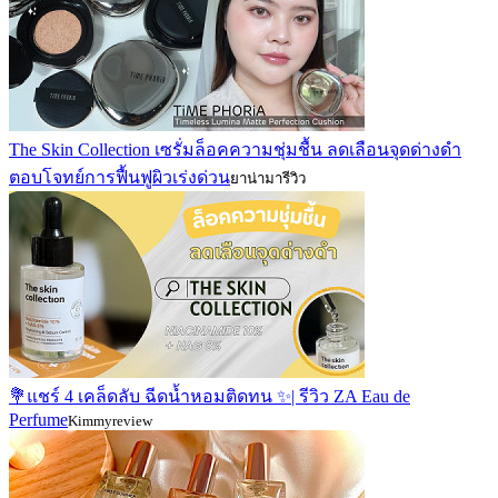
The Skin Collection เซรั่มล็อคความชุ่มชื้น ลดเลือนจุดด่างดำ
ตอบโจทย์การฟื้นฟูผิวเร่งด่วน
ยาน่ามารีวิว
💐แชร์ 4 เคล็ดลับ ฉีดน้ำหอมติดทน ✨| รีวิว ZA Eau de
Perfume
Kimmyreview