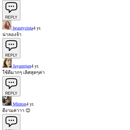
REPLY
beautyzista
4 yr.
น่าลองจ้า
REPLY
Jayannjan
4 yr.
ใช้ดีมากๆ เลิศสุดๆค่า
REPLY
Minton
4 yr.
ดีงามค่าาา 😊