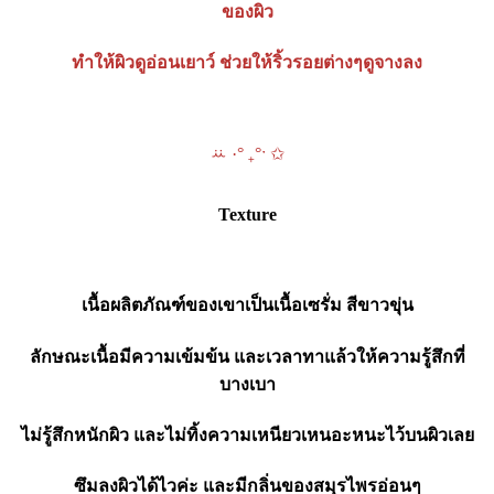
ของผิว
ทำให้ผิวดูอ่อนเยาว์ ช่วยให้ริ้วรอยต่างๆดูจางลง
ꕁ ·° ₊°ˑ ✩
Texture
เนื้อผลิตภัณฑ์ของเขาเป็นเนื้อเซรั่ม สีขาวขุ่น
ลักษณะเนื้อมีความเข้มข้น และเวลาทาแล้วให้ความรู้สึกที่
บางเบา
ไม่รู้สึกหนักผิว และไม่ทิ้งความเหนียวเหนอะหนะไว้บนผิวเลย
ซึมลงผิวได้ไวค่ะ และมีกลิ่นของสมุรไพรอ่อนๆ