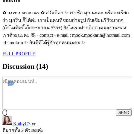
mokrin
✿ ʜᴀᴠᴇ ᴀ ɢᴏᴏᴅ ᴅᴀʏ ✿ สวัสดีค่า ✨ เราชื่อ มุก นะคะ หรือจะเรียก
ว่า มุกริน ก็ได้ค่ะ เราเป็นคนที่ชอบถ่ายรูป กับเขียนรีวิวมากๆ
(ถ้าไม่ติดขี้เกียจซะก่อน 555+) ยังไงเราฝากติดตามผลงานของ
เราด้วยนะคะ 🌸 - contact - e-mail : mook.mookarin@hotmail.com
id : mokrin ✨ ยินดีที่ได้รู้จักทุกคนนะคะ ✨
FULL PROFILE
Discussion (14)
SEND
KathyC
3 yr.
ดีมากทั้ง 2 ตัวเลยค่ะ