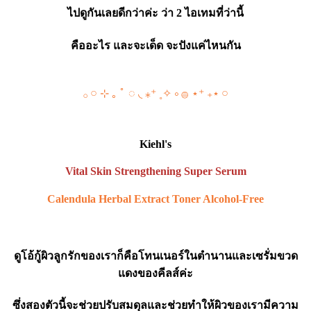
ไปดูกันเลยดีกว่าค่ะ ว่า 2 ไอเทมที่ว่านี้
คืออะไร และจะเด็ด จะปังแค่ไหนกัน
𓂂 𓏸 ⊹ ｡ ﾟ ◌ ◟ ⁎⁺ ˳✧ ༚ 𓐍 ⋆⁺ ₊⋆ 𓏸
Kiehl's
Vital Skin Strengthening Super Serum
Calendula Herbal Extract Toner Alcohol-Free
ดูโอ้กู้ผิวลูกรักของเราก็คือโทนเนอร์ในตำนานและเซรั่มขวด
แดงของคีลส์ค่ะ
ซึ่งสองตัวนี้จะช่วยปรับสมดุลและช่วยทำให้ผิวของเรามีความ