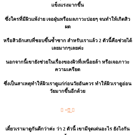
แข็งแรงมากขึ้น
ซึ่งใครที่มีผิวแพ้ง่าย เจอฝุ่นหรือมลภาวะบ่อยๆ จนทำให้เกิดสิว
ผด
หรือสิวอักเสบที่ชอบขึ้นซ้ำซาก สำหรับเราแล้ว 2 ตัวนี้คือช่วยได้
เลยมากๆเลยค่ะ
นอกจากนี้เขายังช่วยในเรื่องของผิวที่เหนื่อยล้า หรือเจอภาวะ
ความเครียด
ซึ่งเป็นสาเหตุทำให้ผิวเราดูแก่ก่อนวัยอันควร ทำให้ผิวเราดูอ่อน
วัยมากขึ้นอีกด้วย
✦ =͟͞􁽑͟ 􂾺
เดี๋ยวเรามาดูกันดีกว่าค่ะ ว่า 2 ตัวนี้ เขามีจุดเด่นอะไร ยังไงกัน