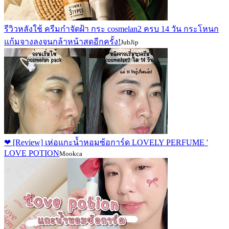
รีวิวหลังใช้ ครีมกำจัดฝ้า กระ cosmelan2 ครบ 14 วัน กระโหนก
แก้มจางลงจนกล้าหน้าสดอีกครั้ง!
JubJip
❤ [Review] เห่อแกะน้ำหอมซ้อการ์ด LOVELY PERFUME '
LOVE POTION
Mookca