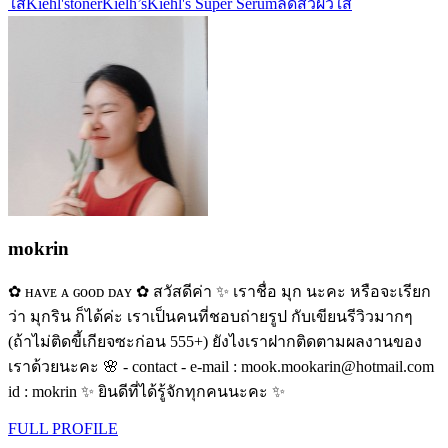
ใส
Kiehl'stoner
Kielh’s
Kiehl's Super Serum
ลดสิวผิวใส
mokrin
✿ ʜᴀᴠᴇ ᴀ ɢᴏᴏᴅ ᴅᴀʏ ✿ สวัสดีค่า ✨ เราชื่อ มุก นะคะ หรือจะเรียก
ว่า มุกริน ก็ได้ค่ะ เราเป็นคนที่ชอบถ่ายรูป กับเขียนรีวิวมากๆ
(ถ้าไม่ติดขี้เกียจซะก่อน 555+) ยังไงเราฝากติดตามผลงานของ
เราด้วยนะคะ 🌸 - contact - e-mail : mook.mookarin@hotmail.com
id : mokrin ✨ ยินดีที่ได้รู้จักทุกคนนะคะ ✨
FULL PROFILE