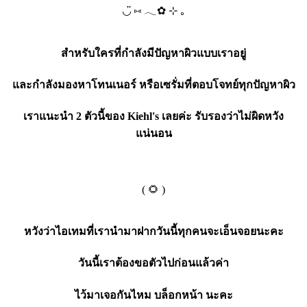
◡̈ ⑅ 𓂃✿ ⊹ ｡
สำหรับใครที่กำลังมีปัญหาผิวแบบเราอยู่
และกำลังมองหาโทนเนอร์ หรือเซรั่มที่ตอบโจทย์ทุกปัญหาผิว
เราแนะนำ 2 ตัวนี้ของ Kiehl's เลยค่ะ รับรองว่าไม่ผิดหวัง
แน่นอน
( 🌻 )
หวังว่าไอเทมที่เรานำมาฝากวันนี้ทุกคนจะเอ็นจอยนะคะ
วันนี้เราต้องขอตัวไปก่อนแล้วค่า
ไว้มาเจอกันไหม บล็อกหน้า นะคะ