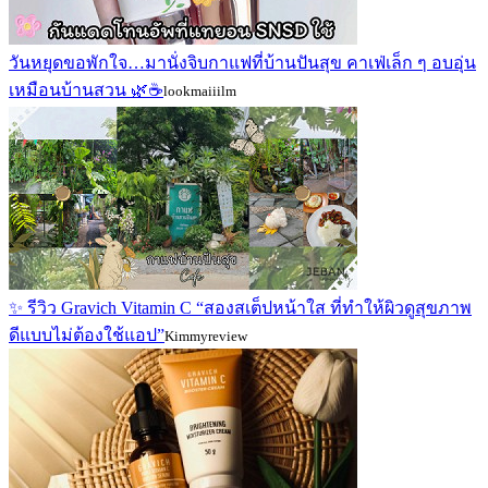
วันหยุดขอพักใจ…มานั่งจิบกาแฟที่บ้านปันสุข คาเฟ่เล็ก ๆ อบอุ่น
เหมือนบ้านสวน 🌿☕
lookmaiiilm
✨ รีวิว Gravich Vitamin C “สองสเต็ปหน้าใส ที่ทำให้ผิวดูสุขภาพ
ดีแบบไม่ต้องใช้แอป”
Kimmyreview