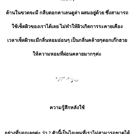
ด้านในขวดจะมี กลีบดอกคาเลนดูล่า ผสมอยู่ด้วย ซึ่งสามารถ
ใช้เช็ดผิวของเราได้เลย ไม่ทำให้ผิวเกิดการระคายเคือง
เวลาเช็ดผิวจะมีกลิ่นหอมอ่อนๆ เป็นกลิ่นคล้ายๆดอกเก๊กฮวย
ให้ความหอมที่ผ่อนคลายมากๆค่ะ
°◞♡ ⃗ ·° ༘ ◡
ความรู้สึกหลังใช้
อย่างที่บอกเลยค่ะ ว่า 2 ตัวนี้เป็นไอเทมที่เราไม่สามารถขาดได้