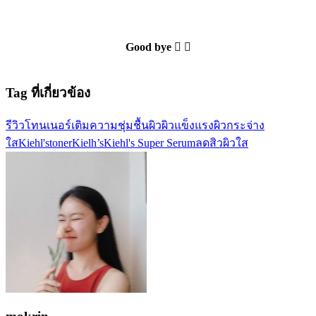
Good bye 􁽑 ⊸
Tag ที่เกี่ยวข้อง
รีวิวโทนเนอร์
เติมความชุ่มชื้นผิว
ผิวแข็งแรง
ผิวกระจ่าง
ใส
Kiehl'stoner
Kielh’s
Kiehl's Super Serum
ลดสิวผิวใส