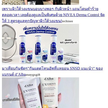
เพราะผิวใต้วงแขนบอบบางพอๆ กับผิวหน้า แถมโดนทำร้าย
ตลอดเวลา เลยต้องดูแลเป็นพิเศษด้วย NIVEA Derma Control จัด
ให้ 3 สูตรดูแลทุกปัญหาผิวใต้วงแขน!
techinee
มาเทียบกันชัดๆ“กันแดดโทนอัพที่แทยอน SNSD แนะนำ“ ของ
แบรนด์ d’Alba
awaygxgift